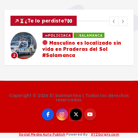
¿Te lo perdiste?
POLICIACA
SALAMANCA
Masculino es localizado sin
vida en Praderas del Sol
#Salamanca
2
Copyright © 2026 El Salmantino | Todos los derechos
reservados.
Social Media Auto Publish
Powered By :
XYZScripts.com