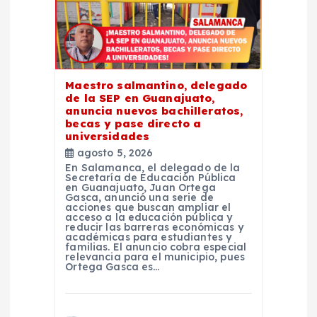
e
e
Maestro salmantino, delegado
n
de la SEP en Guanajuato,
anuncia nuevos bachilleratos,
t
becas y pase directo a
universidades
agosto 5, 2026
r
En Salamanca, el delegado de la
Secretaría de Educación Pública
en Guanajuato, Juan Ortega
a
Gasca, anunció una serie de
acciones que buscan ampliar el
acceso a la educación pública y
d
reducir las barreras económicas y
académicas para estudiantes y
familias. El anuncio cobra especial
relevancia para el municipio, pues
a
Ortega Gasca es…
s