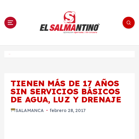
S
a
l
t
a
r
a
l
c
o
El Salmantino - medios/noticias/editorial
n
t
e
Inicio
n
i
d
o
TIENEN MÁS DE 17 AÑOS
SIN SERVICIOS BÁSICOS
DE AGUA, LUZ Y DRENAJE
SALAMANCA
febrero 28, 2017