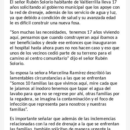
E
l señor Rubén Solorio habitante de Valtierrilla lleva 17
años solicitando al gobierno municipal que los apoye con
la red de drenaje, además de los servicio de agua y luz,
ya que debido a condición de salud y su avanzada edad
le es difícil construir una nueva fosa.
“Son muchas las necesidades,
tenemos 17 años viviendo
aquí, pensamos que cuando construyeran aquí íbamos a
ser beneficiados y desde ese entonces que inauguraron
el hospital hasta ahora pues no nos hacen caso y eso que
unos de los vecinos cedió parte de su terreno para el
camino al centro comunitario” dijo el señor Rubén
Solorio.
Su esposa la señora Marcelina Ramírez describió las
lamentables circunstancias a las que se enfrentan
“Somos 10 familias las que vivimos aquí, mire cada que
le jalamos al inodoro tenemos que tapar el agua del
lavabo para que no se regrese por ahí, otras familias por
la regadera, se imagina la contaminación y el foco de
infección que representa para nosotros y nuestras
familias”.
Es importante señalar que además de las inclemencias
relacionadas con la red de drenaje a la que se enfrentan
las familias, también solicitan de manera urgente la