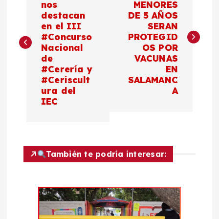
nos
MENORES
destacan
DE 5 AÑOS
v
en el III
SERAN
#Concurso
PROTEGID
e
Nacional
OS POR
de
VACUNAS
g
#Cerería y
EN
#Ceriscult
SALAMANC
a
ura del
A
IEC
c
i
También te podría interesar:
ó
n
d