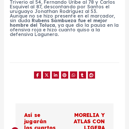
Triverio al 54, Fernando Uribe al 78 y Carlos
Esquivel al 87, descontando por Santos el
uruguayo Jonathan Rodríguez al 53.
Aunque no se hizo presente en el marcador,
sin duda
Rubens Sambueza fue el mejor
hombre del Toluca
, ya que dio la pausa en la
ofensiva roja e hizo cuanto quiso a la
defensiva Lagunera.
N
Así se
MORELIA Y
a
jugarán
ATLAS CON
los cuartos
LIGERA