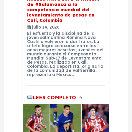
e
de #Salamanca a la
competencia mundial del
levantamiento de pesas en
e
Cali, Colombia
julio 14, 2026
n
El esfuerzo y la disciplina de la
joven salmantina Romina Nava
Castillo volvieron a dar frutos. La
atleta logró colocarse entre las
t
ocho mejores pesistas juveniles del
mundo durante el Campeonato
Mundial Sub-17 de Levantamiento
r
de Pesas, realizado en Cali,
Colombia. La deportista, originaria
de la comunidad de Valtierrilla,
representó a México…
a
d
LEER COMPLETO
a
s