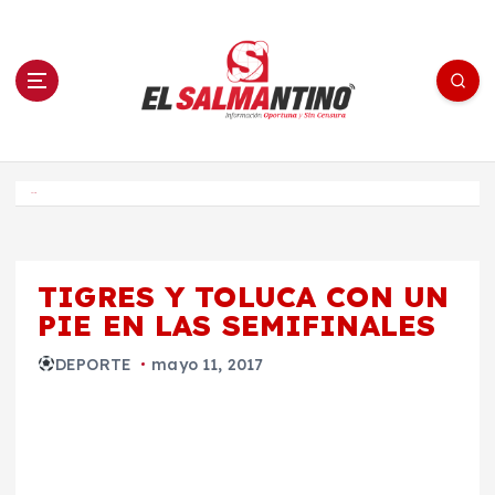
S
a
l
t
a
r
a
l
c
o
El Salmantino - medios/noticias/editorial
n
t
e
Inicio
n
i
d
o
TIGRES Y TOLUCA CON UN
PIE EN LAS SEMIFINALES
DEPORTE
mayo 11, 2017