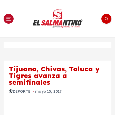
S
a
l
t
a
r
a
l
c
o
El Salmantino - medios/noticias/editorial
n
t
e
Inicio
n
i
d
o
Tijuana, Chivas, Toluca y
Tigres avanza a
semifinales
DEPORTE
mayo 15, 2017