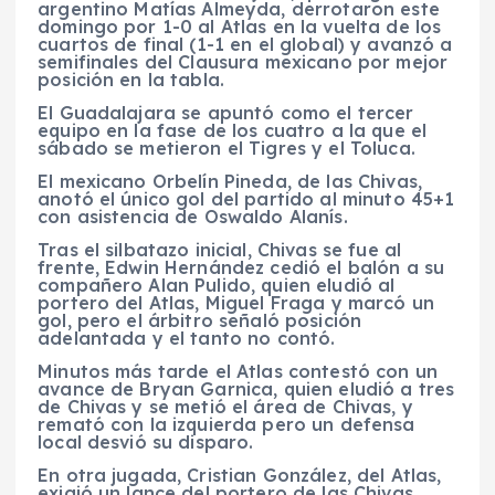
argentino Matías Almeyda, derrotaron este
domingo por 1-0 al Atlas en la vuelta de los
cuartos de final (1-1 en el global) y avanzó a
semifinales del Clausura mexicano por mejor
posición en la tabla.
El Guadalajara se apuntó como el tercer
equipo en la fase de los cuatro a la que el
sábado se metieron el Tigres y el Toluca.
El mexicano Orbelín Pineda, de las Chivas,
anotó el único gol del partido al minuto 45+1
con asistencia de Oswaldo Alanís.
Tras el silbatazo inicial, Chivas se fue al
frente, Edwin Hernández cedió el balón a su
compañero Alan Pulido, quien eludió al
portero del Atlas, Miguel Fraga y marcó un
gol, pero el árbitro señaló posición
adelantada y el tanto no contó.
Minutos más tarde el Atlas contestó con un
avance de Bryan Garnica, quien eludió a tres
de Chivas y se metió el área de Chivas, y
remató con la izquierda pero un defensa
local desvió su disparo.
En otra jugada, Cristian González, del Atlas,
exigió un lance del portero de las Chivas,