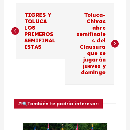
N
TIGRES Y
Toluca-
a
TOLUCA
Chivas
LOS
abre
PRIMEROS
semifinale
v
SEMIFINAL
s del
ISTAS
Clausura
e
que se
jugarán
g
jueves y
domingo
a
c
También te podría interesar:
i
ó