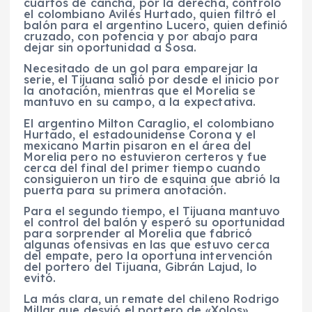
cuartos de cancha, por la derecha, controló
el colombiano Avilés Hurtado, quien filtró el
balón para el argentino Lucero, quien definió
cruzado, con potencia y por abajo para
dejar sin oportunidad a Sosa.
Necesitado de un gol para emparejar la
serie, el Tijuana salió por desde el inicio por
la anotación, mientras que el Morelia se
mantuvo en su campo, a la expectativa.
El argentino Milton Caraglio, el colombiano
Hurtado, el estadounidense Corona y el
mexicano Martin pisaron en el área del
Morelia pero no estuvieron certeros y fue
cerca del final del primer tiempo cuando
consiguieron un tiro de esquina que abrió la
puerta para su primera anotación.
Para el segundo tiempo, el Tijuana mantuvo
el control del balón y esperó su oportunidad
para sorprender al Morelia que fabricó
algunas ofensivas en las que estuvo cerca
del empate, pero la oportuna intervención
del portero del Tijuana, Gibrán Lajud, lo
evitó.
La más clara, un remate del chileno Rodrigo
Millar que desvió el portero de «Xolos».