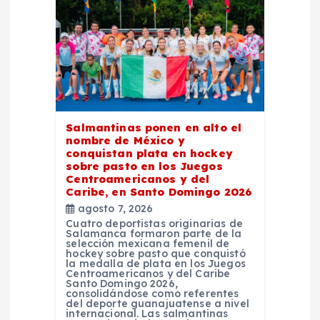
n
d
e
e
Salmantinas ponen en alto el
nombre de México y
n
conquistan plata en hockey
sobre pasto en los Juegos
Centroamericanos y del
t
Caribe, en Santo Domingo 2026
agosto 7, 2026
r
Cuatro deportistas originarias de
Salamanca formaron parte de la
selección mexicana femenil de
a
hockey sobre pasto que conquistó
la medalla de plata en los Juegos
Centroamericanos y del Caribe
Santo Domingo 2026,
d
consolidándose como referentes
del deporte guanajuatense a nivel
internacional. Las salmantinas