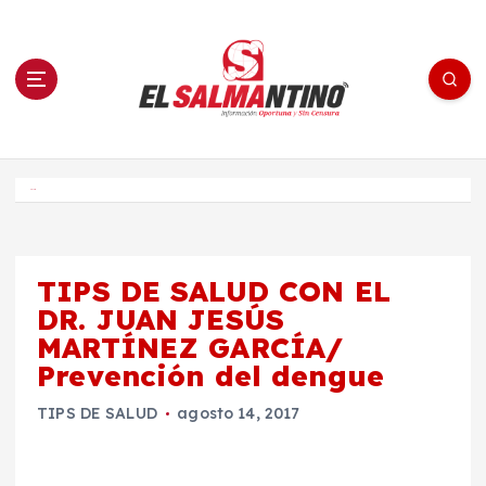
S
a
l
t
a
r
a
l
c
o
El Salmantino - medios/noticias/editorial
n
t
e
Inicio
n
i
d
o
TIPS DE SALUD CON EL
DR. JUAN JESÚS
MARTÍNEZ GARCÍA/
Prevención del dengue
TIPS DE SALUD
agosto 14, 2017