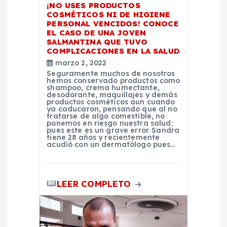
n
¡NO USES PRODUCTOS
COSMÉTICOS NI DE HIGIENE
PERSONAL VENCIDOS! CONOCE
t
EL CASO DE UNA JOVEN
SALMANTINA QUE TUVO
r
COMPLICACIONES EN LA SALUD
marzo 2, 2022
Seguramente muchos de nosotros
a
hemos conservado productos como
shampoo, crema humectante,
desodorante, maquillajes y demás
d
productos cosméticos aun cuando
ya caducaron, pensando que al no
tratarse de algo comestible, no
ponemos en riesgo nuestra salud;
a
pues este es un grave error. Sandra
tiene 28 años y recientemente
acudió con un dermatólogo pues…
s
LEER COMPLETO