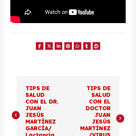
N
TIPS DE
TIPS DE
a
SALUD
SALUD
CON EL DR.
CON EL
JUAN
DOCTOR
v
JESÚS
JUAN
MARTÍNEZ
JESÚS
e
GARCÍA/
MARTÍNEZ
Lactancia
/VIRUS