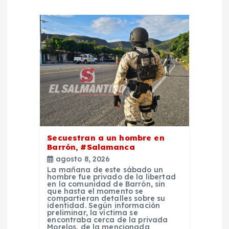
ó
n
d
e
e
n
Secuestran a un hombre en
t
Barrón, #Salamanca
agosto 8, 2026
La mañana de este sábado un
r
hombre fue privado de la libertad
en la comunidad de Barrón, sin
que hasta el momento se
a
compartieran detalles sobre su
identidad. Según información
preliminar, la víctima se
encontraba cerca de la privada
Morelos, de la mencionada