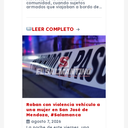
d
comunidad, cuando sujetos
armados que viajaban a bordo de…
a
s
LEER COMPLETO
Roban con violencia vehículo a
una mujer en San José de
Mendoza, #Salamanca
agosto 7, 2026
La noche de este viernes, una