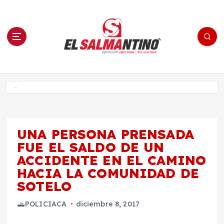
S
a
l
t
a
r
a
l
c
o
El Salmantino - medios/noticias/editorial
n
t
e
Inicio
n
i
d
o
UNA PERSONA PRENSADA
FUE EL SALDO DE UN
ACCIDENTE EN EL CAMINO
HACIA LA COMUNIDAD DE
SOTELO
POLICIACA
diciembre 8, 2017