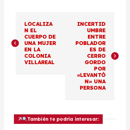
N
LOCALIZA
INCERTID
a
N EL
UMBRE
CUERPO DE
ENTRE
UNA MUJER
POBLADOR
v
EN LA
ES DE
COLONIA
CERRO
e
VILLAREAL
GORDO
POR
g
«LEVANTÓ
N» UNA
a
PERSONA
c
i
También te podría interesar: