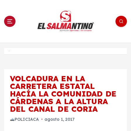
S
a
l
t
a
r
a
l
c
o
El Salmantino - medios/noticias/editorial
n
t
e
Inicio
n
i
d
o
VOLCADURA EN LA
CARRETERA ESTATAL
HACÍA LA COMUNIDAD DE
CÁRDENAS A LA ALTURA
DEL CANAL DE CORIA
POLICIACA
agosto 1, 2017