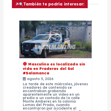
También te podría interesar:
i
ó
n
d
e
Masculino es localizado sin
e
vida en Praderas del Sol
#Salamanca
n
agosto 5, 2026
La tarde de este miércoles, jóvenes
creadores de contenido se
t
encontraban grabando
aparentemente un vídeo en un
predio a un costado de la calle
Monte Amberes en la colonia
r
Lomas del Prado, cuando
encontraron por accidente el