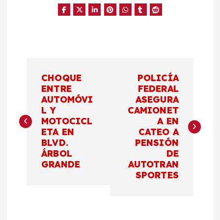
N
CHOQUE
POLICÍA
a
ENTRE
FEDERAL
AUTOMÓVI
ASEGURA
L Y
CAMIONET
v
MOTOCICL
A EN
ETA EN
CATEO A
e
BLVD.
PENSIÓN
ÁRBOL
DE
g
GRANDE
AUTOTRAN
SPORTES
a
c