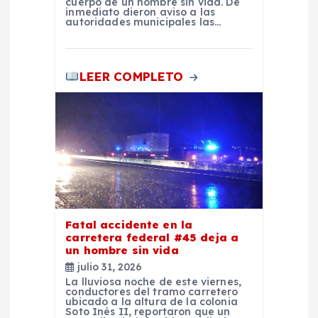
cuerpo de un hombre sin vida. De
a
inmediato dieron aviso a las
autoridades municipales las…
d
LEER COMPLETO
a
s
Fatal accidente en la
carretera federal #45 deja a
un hombre sin vida
julio 31, 2026
La lluviosa noche de este viernes,
conductores del tramo carretero
ubicado a la altura de la colonia
Soto Inés II, reportaron que un