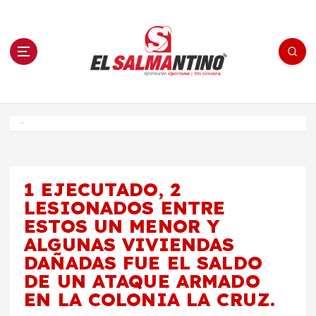
S
a
l
t
a
r
a
l
c
o
El Salmantino - medios/noticias/editorial
n
t
e
Inicio
n
i
d
o
1 EJECUTADO, 2
LESIONADOS ENTRE
ESTOS UN MENOR Y
ALGUNAS VIVIENDAS
DAÑADAS FUE EL SALDO
DE UN ATAQUE ARMADO
EN LA COLONIA LA CRUZ.