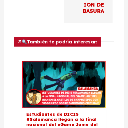
a
ION DE
BASURA
c
i
También te podría interesar:
ó
n
d
e
e
Estudiantes de DICIS
n
#Salamanca llegan a la final
nacional del «Game Jam» del