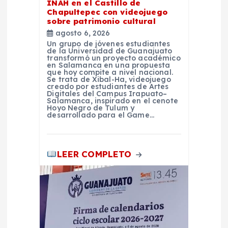
t
INAH en el Castillo de
Chapultepec con videojuego
sobre patrimonio cultural
r
agosto 6, 2026
Un grupo de jóvenes estudiantes
a
de la Universidad de Guanajuato
transformó un proyecto académico
en Salamanca en una propuesta
que hoy compite a nivel nacional.
d
Se trata de Xibal-Ha, videojuego
creado por estudiantes de Artes
Digitales del Campus Irapuato–
a
Salamanca, inspirado en el cenote
Hoyo Negro de Tulum y
desarrollado para el Game…
s
LEER COMPLETO