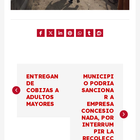
N
ENTREGAN
MUNICIPI
a
DE
O PODRIA
COBIJAS A
SANCIONA
ADULTOS
R A
v
MAYORES
EMPRESA
CONCESIO
e
NADA, POR
INTERRUM
g
PIR LA
RECOLECC