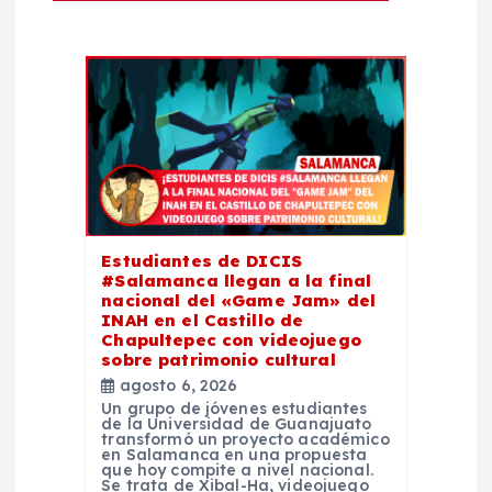
e
e
n
t
r
a
Estudiantes de DICIS
#Salamanca llegan a la final
nacional del «Game Jam» del
d
INAH en el Castillo de
Chapultepec con videojuego
sobre patrimonio cultural
a
agosto 6, 2026
Un grupo de jóvenes estudiantes
s
de la Universidad de Guanajuato
transformó un proyecto académico
en Salamanca en una propuesta
que hoy compite a nivel nacional.
Se trata de Xibal-Ha, videojuego