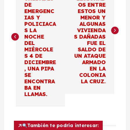
v
DE
OS ENTRE
EMERGENC
ESTOS UN
e
IAS Y
MENOR Y
POLICIACA
ALGUNAS
g
S LA
VIVIENDA
NOCHE
S DAÑADAS
a
DEL
FUE EL
MIÉRCOLE
SALDO DE
c
S 4 DE
UN ATAQUE
DICIEMBRE
ARMADO
, UNA PIPA
EN LA
i
SE
COLONIA
ENCONTRA
LA CRUZ.
ó
BA EN
LLAMAS.
n
d
También te podría interesar: