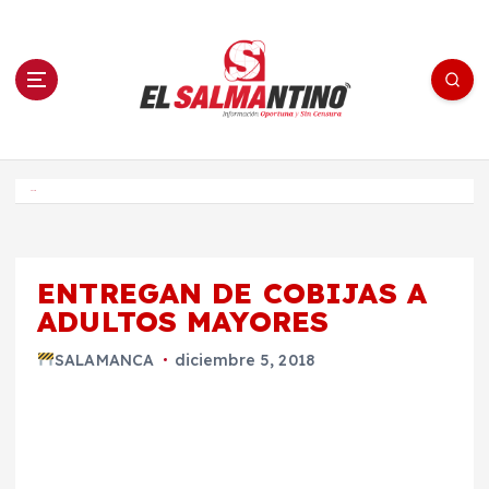
S
a
l
t
a
r
a
l
c
o
El Salmantino - medios/noticias/editorial
n
t
e
Inicio
n
i
d
o
ENTREGAN DE COBIJAS A
ADULTOS MAYORES
SALAMANCA
diciembre 5, 2018