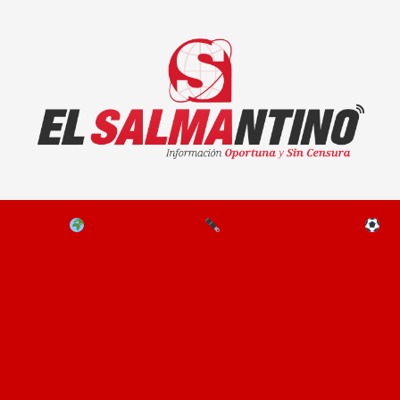
El Salmantino - medios/noticias/editorial
NAL
EL MUNDO
EDITORIALES
D