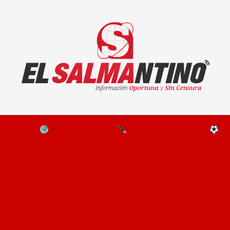
El Salmantino - medios/noticias/editorial
NAL
EL MUNDO
EDITORIALES
D