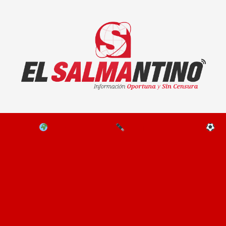
El Salmantino - medios/noticias/editorial
NAL
EL MUNDO
EDITORIALES
D