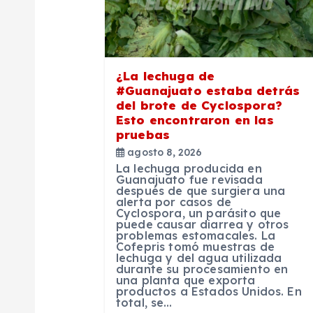
ó
n
¿La lechuga de
d
#Guanajuato estaba detrás
del brote de Cyclospora?
Esto encontraron en las
e
pruebas
agosto 8, 2026
e
La lechuga producida en
Guanajuato fue revisada
después de que surgiera una
alerta por casos de
n
Cyclospora, un parásito que
puede causar diarrea y otros
problemas estomacales. La
t
Cofepris tomó muestras de
lechuga y del agua utilizada
durante su procesamiento en
una planta que exporta
r
productos a Estados Unidos. En
total, se…