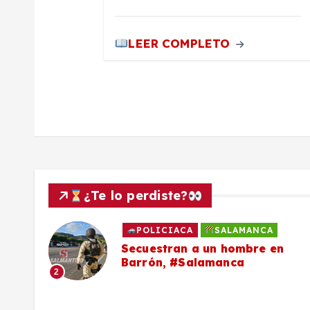
a
LEER COMPLETO
d
a
s
¿Te lo perdiste?
POLICIACA
SALAMANCA
to
Secuestran a un hombre en
Barrón, #Salamanca
2
ron