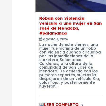
i
ó
Roban con violencia
vehículo a una mujer en San
n
José de Mendoza,
#Salamanca
d
agosto 7, 2026
La noche de este viernes, una
mujer fue víctima de un robo
e
con violencia cuando circulaba
por las inmediaciones de la
carretera Salamanca-
e
Cárdenas, a la altura de la
comunidad de San José de
Mendoza. De acuerdo con los
primeros reportes, sujetos la
n
despojaron de un vehículo Kia,
color rojo, y posteriormente
huyeron…
t
LEER COMPLETO