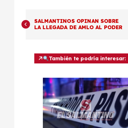
N
SALMANTINOS OPINAN SOBRE
LA LLEGADA DE AMLO AL PODER
a
v
También te podría interesar:
e
g
a
c