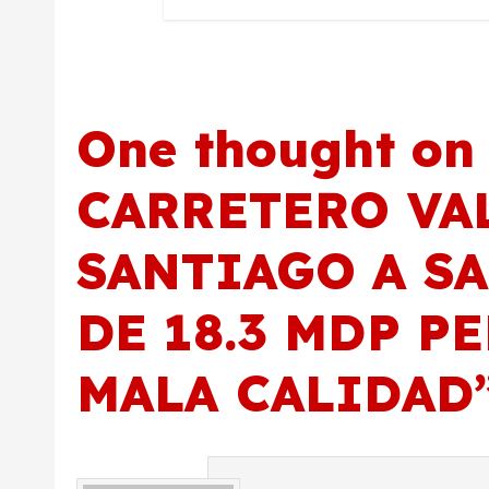
r
a
d
One thought on 
a
CARRETERO VA
s
SANTIAGO A S
DE 18.3 MDP P
MALA CALIDAD