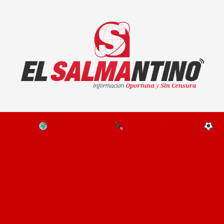
El Salmantino - medios/noticias/editorial
NAL
EL MUNDO
EDITORIALES
D