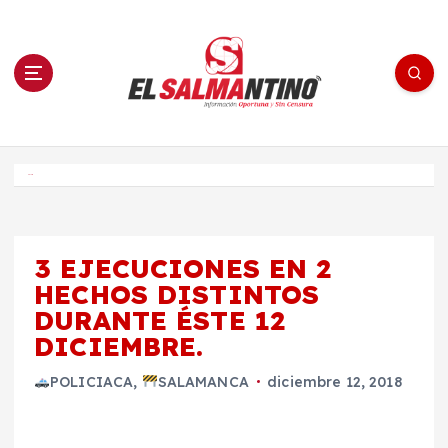
S
a
l
t
a
r
a
l
c
o
El Salmantino - medios/noticias/editorial
n
t
e
Inicio
n
i
d
o
3 EJECUCIONES EN 2
HECHOS DISTINTOS
DURANTE ÉSTE 12
DICIEMBRE.
POLICIACA
,
SALAMANCA
diciembre 12, 2018