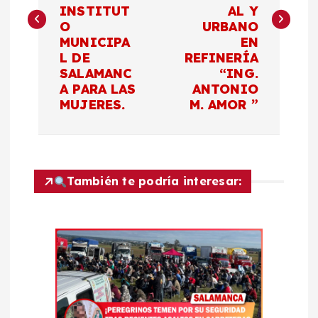
INSTITUT
AL Y
e
O
URBANO
MUNICIPA
EN
g
L DE
REFINERÍA
SALAMANC
“ING.
a
A PARA LAS
ANTONIO
MUJERES.
M. AMOR ”
c
i
También te podría interesar:
ó
n
d
e