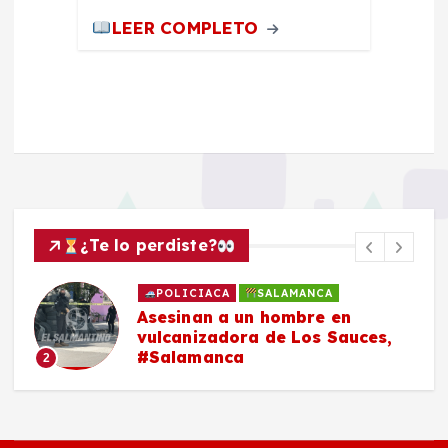
LEER COMPLETO
¿Te lo perdiste?
ACA
SALAMANCA
HECHO VIAL
n a un hombre en
Una mujer re
zadora de Los Sauces,
tras ser arro
anca
Comunicación
#Salamanca
3