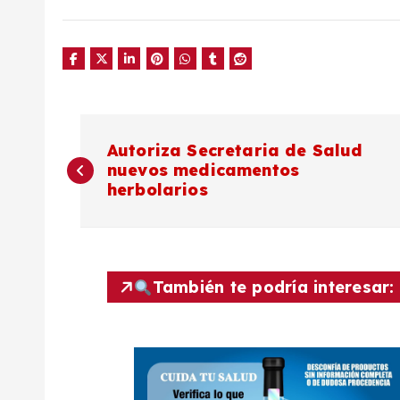
N
Autoriza Secretaria de Salud
nuevos medicamentos
a
herbolarios
v
e
También te podría interesar:
g
a