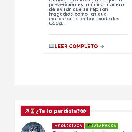
prevención es la única manera
t
de evitar que se repitan
tragedias como las que
marcaron a ambas ciudades.
Cada…
r
a
LEER COMPLETO
d
a
s
¿Te lo perdiste?
POLICIACA
SALAMANCA