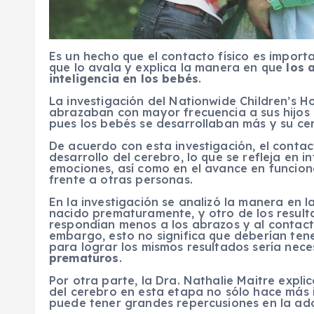
Es un hecho que el contacto físico es import
que lo avala y explica la manera en que
los 
inteligencia en los bebés
.
La investigación del Nationwide Children’s H
abrazaban con mayor frecuencia a sus hijos n
pues los bebés se desarrollaban más y su c
De acuerdo con esta investigación, el conta
desarrollo del cerebro, lo que se refleja en 
emociones, así como en el avance en funcio
frente a otras personas.
En la investigación se analizó la manera en
nacido prematuramente, y otro de los result
respondían menos a los abrazos y al contacto
embargo, esto no significa que deberían tene
para lograr los mismos resultados sería nece
prematuros
.
Por otra parte, la Dra. Nathalie Maitre expli
del cerebro en esta etapa no sólo hace más in
puede tener grandes repercusiones en la adol