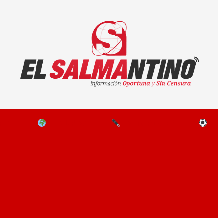
El Salmantino - medios/noticias/editorial
NAL
EL MUNDO
EDITORIALES
D