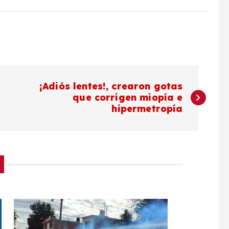
¡Adiós lentes!, crearon gotas
que corrigen miopía e
hipermetropía