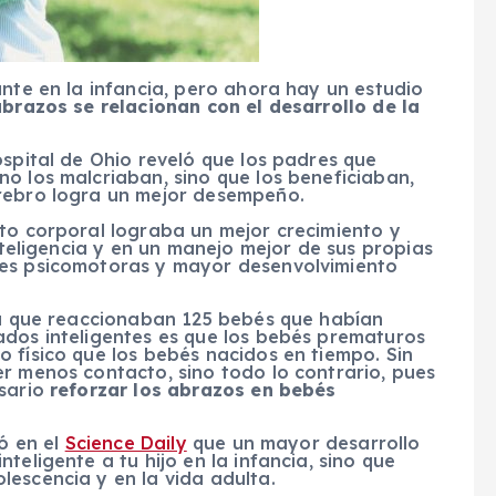
ante en la infancia, pero ahora hay un estudio
abrazos se relacionan con el desarrollo de la
ospital de Ohio reveló que los padres que
o los malcriaban, sino que los beneficiaban,
erebro logra un mejor desempeño.
cto corporal lograba un mejor crecimiento y
inteligencia y en un manejo mejor de sus propias
nes psicomotoras y mayor desenvolvimiento
 la que reaccionaban 125 bebés que habían
ados inteligentes es que los bebés prematuros
 físico que los bebés nacidos en tiempo. Sin
r menos contacto, sino todo lo contrario, pues
sario
reforzar los abrazos en bebés
có en el
Science Daily
que un mayor desarrollo
teligente a tu hijo en la infancia, sino que
escencia y en la vida adulta.