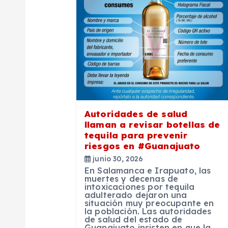
c
i
ó
n
Autoridades de salud
llaman a revisar botellas de
d
tequila para prevenir
riesgos en #Guanajuato
e
junio 30, 2026
En Salamanca e Irapuato, las
muertes y decenas de
e
intoxicaciones por tequila
adulterado dejaron una
situación muy preocupante en
la población. Las autoridades
n
de salud del estado de
Guanajuato insisten en que la