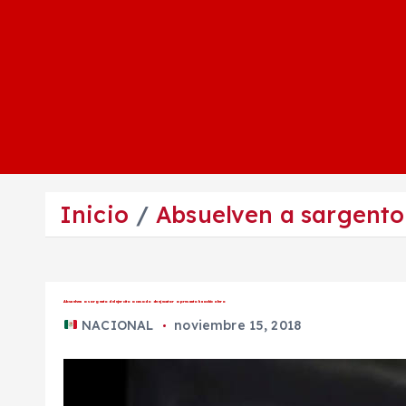
Inicio
Absuelven a sargento 
Absuelven a sargento del ejercito acusado de ejecutar a presunto huachicolero
NACIONAL
noviembre 15, 2018