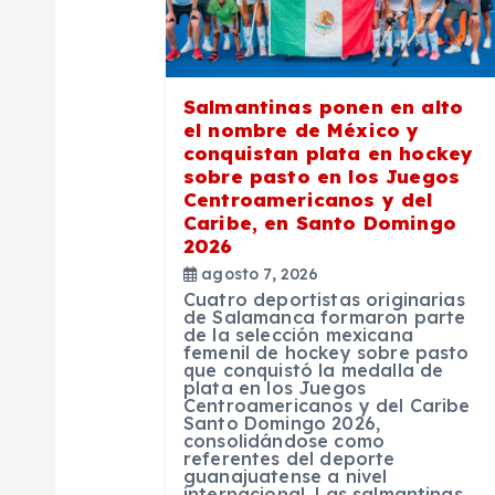
i
ó
Salmantinas ponen en alto
n
el nombre de México y
conquistan plata en hockey
sobre pasto en los Juegos
d
Centroamericanos y del
Caribe, en Santo Domingo
2026
e
agosto 7, 2026
Cuatro deportistas originarias
e
de Salamanca formaron parte
de la selección mexicana
femenil de hockey sobre pasto
que conquistó la medalla de
n
plata en los Juegos
Centroamericanos y del Caribe
Santo Domingo 2026,
t
consolidándose como
referentes del deporte
guanajuatense a nivel
internacional. Las salmantinas