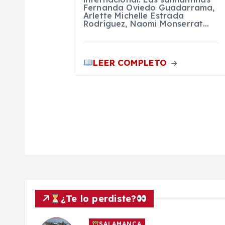
r
Fernanda Oviedo Guadarrama,
Arlette Michelle Estrada
Rodríguez, Naomi Monserrat…
a
d
LEER COMPLETO
a
s
¿Te lo perdiste?
SALAMANCA