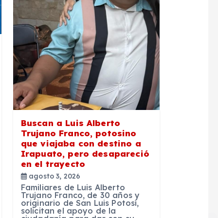
Buscan a Luis Alberto
Trujano Franco, potosino
que viajaba con destino a
Irapuato, pero desapareció
en el trayecto
agosto 3, 2026
Familiares de Luis Alberto
Trujano Franco, de 30 años y
originario de San Luis Potosí,
solicitan el apoyo de la