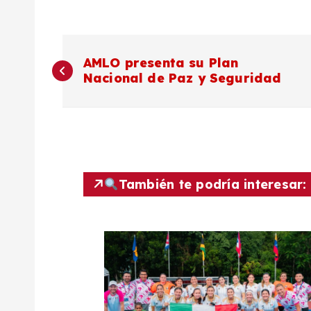
N
AMLO presenta su Plan
Nacional de Paz y Seguridad
a
v
e
También te podría interesar:
g
a
c