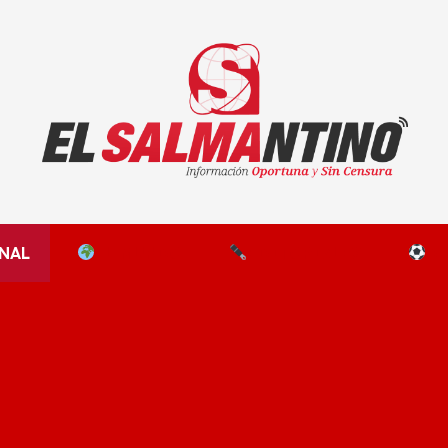
El Salmantino - medios/noticias/editorial
NAL
EL MUNDO
EDITORIALES
D