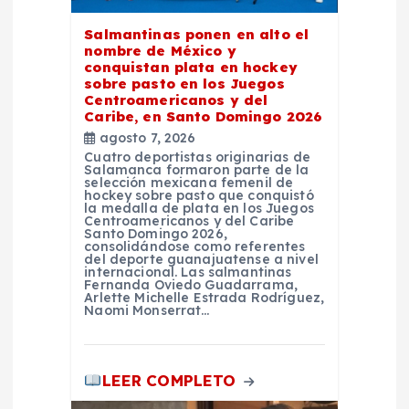
e
Salmantinas ponen en alto el
e
nombre de México y
conquistan plata en hockey
n
sobre pasto en los Juegos
Centroamericanos y del
Caribe, en Santo Domingo 2026
t
agosto 7, 2026
Cuatro deportistas originarias de
Salamanca formaron parte de la
r
selección mexicana femenil de
hockey sobre pasto que conquistó
la medalla de plata en los Juegos
a
Centroamericanos y del Caribe
Santo Domingo 2026,
consolidándose como referentes
del deporte guanajuatense a nivel
d
internacional. Las salmantinas
Fernanda Oviedo Guadarrama,
Arlette Michelle Estrada Rodríguez,
a
Naomi Monserrat…
s
LEER COMPLETO