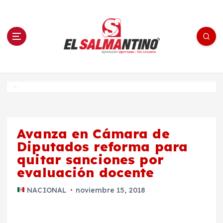
S
a
l
t
a
r
a
l
c
o
El Salmantino - medios/noticias/editorial
n
t
e
Inicio
n
i
d
o
Avanza en Cámara de
Diputados reforma para
quitar sanciones por
evaluación docente
NACIONAL
noviembre 15, 2018