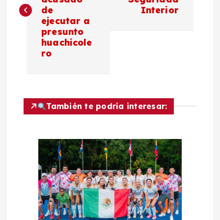
v
de
Interior
ejecutar a
e
presunto
huachicole
g
ro
a
c
También te podría interesar:
i
ó
n
d