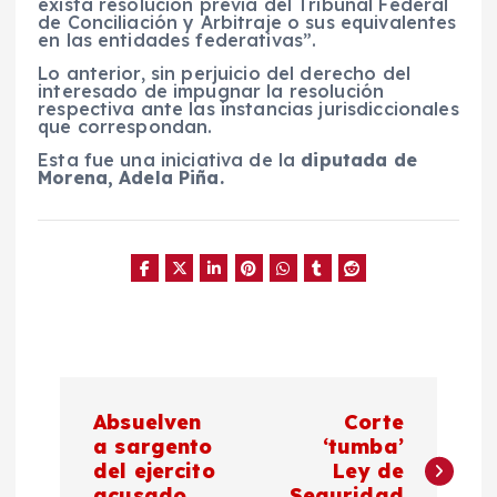
exista resolución previa del Tribunal Federal
de Conciliación y Arbitraje o sus equivalentes
en las entidades federativas”.
Lo anterior, sin perjuicio del derecho del
interesado de impugnar la resolución
respectiva ante las instancias jurisdiccionales
que correspondan.
Esta fue una iniciativa de la
diputada de
Morena, Adela Piña.
N
Absuelven
Corte
a
a sargento
‘tumba’
del ejercito
Ley de
acusado
Seguridad