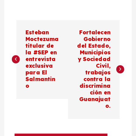
N
Esteban
Fortalecen
a
Moctezuma
Gobierno
titular de
del Estado,
la #SEP en
Municipios
v
entrevista
y Sociedad
exclusiva
Civil,
e
para El
trabajos
Salmantin
contra la
g
o
discrimina
ción en
a
Guanajuat
o.
c
i