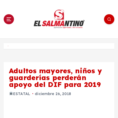
S
a
l
t
a
r
a
l
c
o
El Salmantino - medios/noticias/editorial
n
t
e
Inicio
n
i
d
o
Adultos mayores, niños y
guarderías perderán
apoyo del DIF para 2019
ESTATAL
diciembre 26, 2018