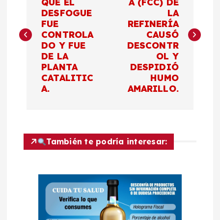
QUE EL
A (FCC) DE
DESFOGUE
LA
v
FUE
REFINERÍA
CONTROLA
CAUSÓ
e
DO Y FUE
DESCONTR
DE LA
OL Y
g
PLANTA
DESPIDIÓ
CATALITIC
HUMO
a
A.
AMARILLO.
c
i
También te podría interesar:
ó
n
d