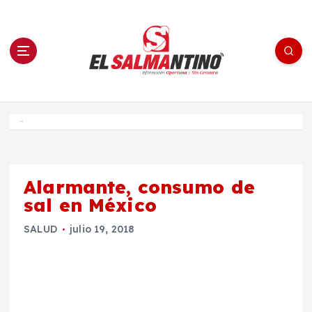
S
a
l
t
a
r
a
l
c
o
El Salmantino - medios/noticias/editorial
n
t
e
Inicio
n
i
d
o
Alarmante, consumo de
sal en México
SALUD
julio 19, 2018