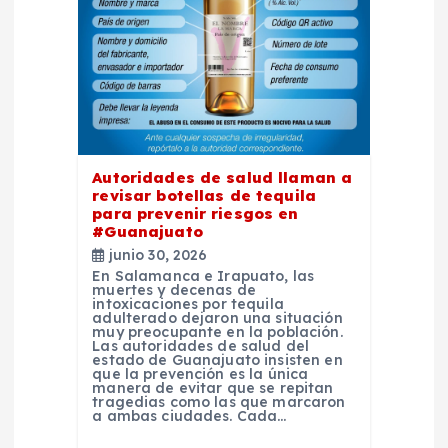
e
e
n
t
Autoridades de salud llaman a
revisar botellas de tequila
para prevenir riesgos en
r
#Guanajuato
junio 30, 2026
a
En Salamanca e Irapuato, las
muertes y decenas de
intoxicaciones por tequila
d
adulterado dejaron una situación
muy preocupante en la población.
Las autoridades de salud del
estado de Guanajuato insisten en
a
que la prevención es la única
manera de evitar que se repitan
tragedias como las que marcaron
s
a ambas ciudades. Cada…