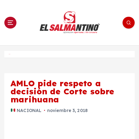
S
a
l
t
a
r
a
l
c
o
El Salmantino - medios/noticias/editorial
n
t
e
Inicio
n
i
d
o
AMLO pide respeto a
decisión de Corte sobre
marihuana
NACIONAL
noviembre 3, 2018