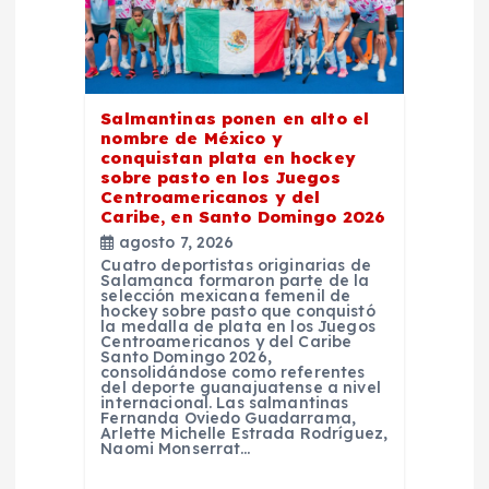
d
e
Salmantinas ponen en alto el
e
nombre de México y
conquistan plata en hockey
n
sobre pasto en los Juegos
Centroamericanos y del
Caribe, en Santo Domingo 2026
t
agosto 7, 2026
Cuatro deportistas originarias de
Salamanca formaron parte de la
r
selección mexicana femenil de
hockey sobre pasto que conquistó
la medalla de plata en los Juegos
a
Centroamericanos y del Caribe
Santo Domingo 2026,
consolidándose como referentes
del deporte guanajuatense a nivel
d
internacional. Las salmantinas
Fernanda Oviedo Guadarrama,
Arlette Michelle Estrada Rodríguez,
a
Naomi Monserrat…