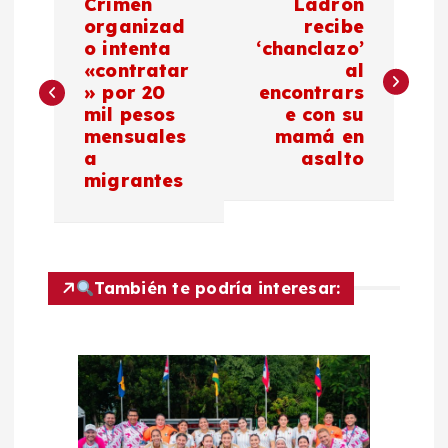
Crimen
Ladrón
a
organizad
recibe
o intenta
‘chanclazo’
«contratar
al
v
» por 20
encontrars
mil pesos
e con su
e
mensuales
mamá en
a
asalto
g
migrantes
a
c
También te podría interesar:
i
ó
n