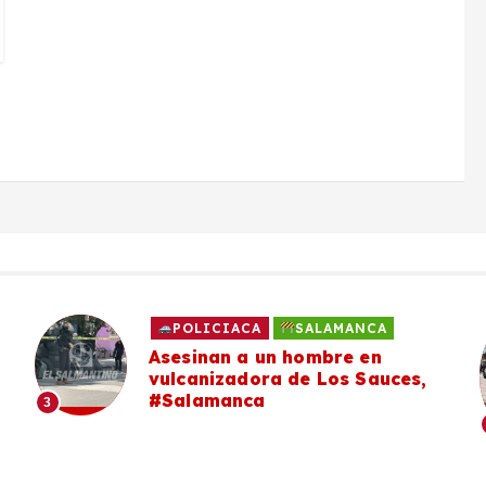
HECHO VIAL
SALAMANCA
Una mujer resulta lesionada
,
tras ser arrollada en la
Comunicación Norte, en
#Salamanca
4