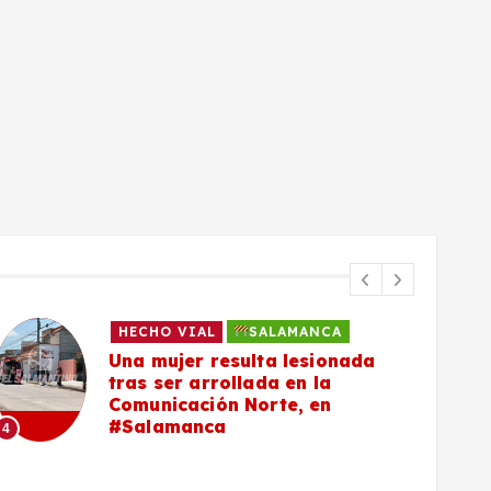
DEPORTE
EL MUNDO
SALAMANCA
NACIONAL
Salmantinas ponen en alto el
nombre de México y conquistan
plata en hockey sobre pasto en
los Juegos Centroamericanos y
del Caribe, en Santo Domingo
6