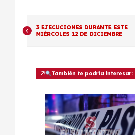
N
3 EJECUCIONES DURANTE ESTE
MIÉRCOLES 12 DE DICIEMBRE
a
v
e
También te podría interesar:
g
a
c