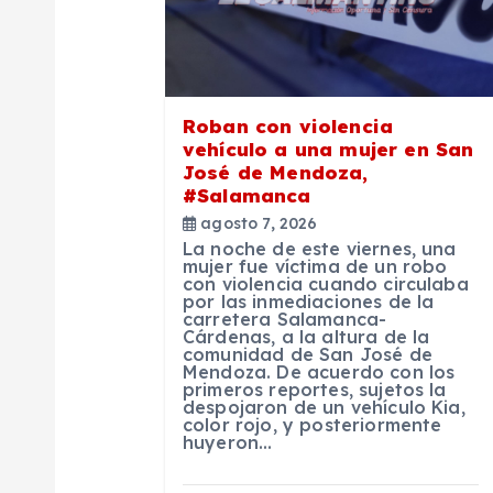
i
ó
Roban con violencia
n
vehículo a una mujer en San
José de Mendoza,
d
#Salamanca
agosto 7, 2026
La noche de este viernes, una
e
mujer fue víctima de un robo
con violencia cuando circulaba
por las inmediaciones de la
e
carretera Salamanca-
Cárdenas, a la altura de la
comunidad de San José de
Mendoza. De acuerdo con los
n
primeros reportes, sujetos la
despojaron de un vehículo Kia,
color rojo, y posteriormente
t
huyeron…