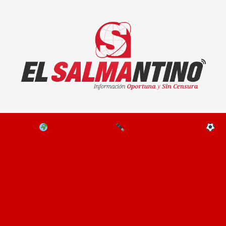
El Salmantino - medios/noticias/editorial
NAL
EL MUNDO
EDITORIALES
D