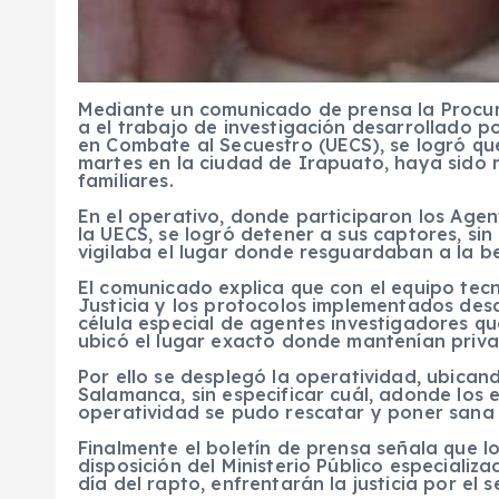
Mediante un comunicado de prensa la Procur
a el trabajo de investigación desarrollado p
en Combate al Secuestro (UECS), se logró que
martes en la ciudad de Irapuato, haya sido 
familiares.
En el operativo, donde participaron los Agent
la UECS, se logró detener a sus captores, sin
vigilaba el lugar donde resguardaban a la b
El comunicado explica que con el equipo tec
Justicia y los protocolos implementados desde
célula especial de agentes investigadores qu
ubicó el lugar exacto donde mantenían privad
Por ello se desplegó la operatividad, ubican
Salamanca, sin especificar cuál, adonde los 
operatividad se pudo rescatar y poner sana 
Finalmente el boletín de prensa señala que l
disposición del Ministerio Público especializ
día del rapto, enfrentarán la justicia por el 