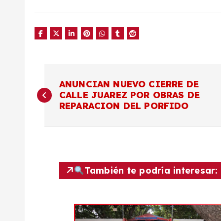
N
ANUNCIAN NUEVO CIERRE DE
CALLE JUAREZ POR OBRAS DE
a
REPARACION DEL PORFIDO
v
e
También te podría interesar:
g
a