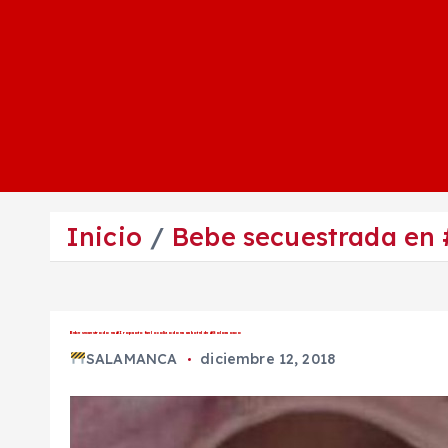
Inicio
Bebe secuestrada en 
Bebe secuestrada en #Irapuato fue localizada en un hotel de #Salamanca
SALAMANCA
diciembre 12, 2018