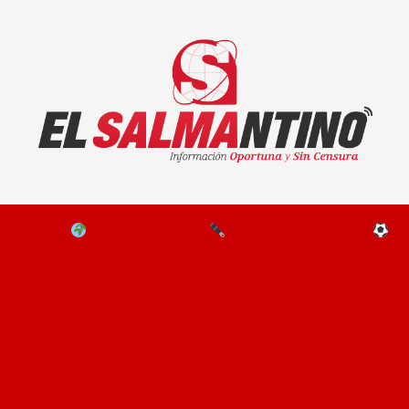
El Salmantino - medios/noticias/editorial
NAL
EL MUNDO
EDITORIALES
D