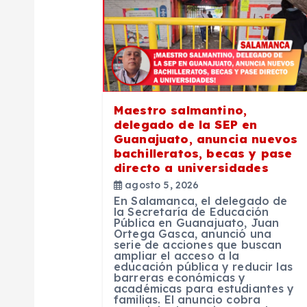
c
i
ó
Maestro salmantino,
delegado de la SEP en
n
Guanajuato, anuncia nuevos
bachilleratos, becas y pase
directo a universidades
d
agosto 5, 2026
En Salamanca, el delegado de
e
la Secretaría de Educación
Pública en Guanajuato, Juan
Ortega Gasca, anunció una
serie de acciones que buscan
e
ampliar el acceso a la
educación pública y reducir las
barreras económicas y
n
académicas para estudiantes y
familias. El anuncio cobra