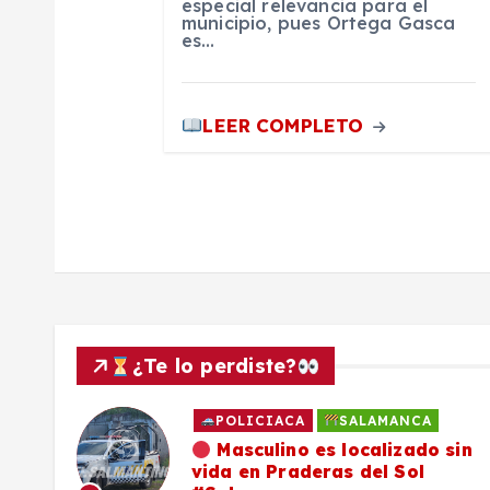
especial relevancia para el
municipio, pues Ortega Gasca
t
es…
r
LEER COMPLETO
a
d
a
s
¿Te lo perdiste?
POLICIACA
SALAMANCA
ado
Masculino es localizado sin
vida en Praderas del Sol