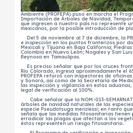
Ambiente (PROFEPA) puso en marcha el Progr
Importación de Árboles de Navidad, Tempora
que ingresen a nuestro país no represente un
mexicanos, por la posible introducción de p
Del 5 de noviembre al 7 de diciembre, la PR
e inspección en los puntos fronterizos por d
Mexicali y Tijuana en Baja California; Piedr
Colombia en Nuevo León; Nogales y San Luis
Reynosa en Tamaulipas.
Es preciso señalar que por los cruces fronte
Río Colorado, ingresa aproximadamente el 65
PROFEPA reforzó con inspectores de oficinas 
y Sonora, así como de la Secretaría de Med
las inspección y vigilancia en estas aduanas
legal de verificación al 100%.
Cabe señalar que la NOM-013-SEMARNAT-20
árboles de navidad naturales de las especie
especie
Pseudotsuga menziessi
; en tanto que
señala que las medidas fitosanitarias tienen p
erradicar las plagas que afectan a los vege
éstos representen un riesgo fitosanitario.
El Programa de verificación e inspección se