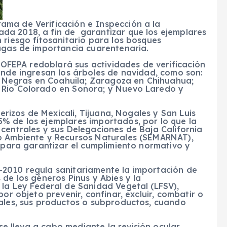
ama de Verificación e Inspección a la
da 2018, a fin de garantizar que los ejemplares
 riesgo fitosanitario para los bosques
lagas de importancia cuarentenaria.
OFEPA redoblará sus actividades de verificación
onde ingresan los árboles de navidad, como son:
as Negras en Coahuila; Zaragoza en Chihuahua;
 Rio Colorado en Sonora; y Nuevo Laredo y
rizos de Mexicali, Tijuana, Nogales y San Luis
% de los ejemplares importados, por lo que la
centrales y sus Delegaciones de Baja California
io Ambiente y Recursos Naturales (SEMARNAT),
, para garantizar el cumplimiento normativo y
10 regula sanitariamente la importación de
s de los géneros
Pinus y Abies
y la
 la Ley Federal de Sanidad Vegetal (LFSV),
or objeto prevenir, confinar, excluir, combatir o
tales, sus productos o subproductos, cuando
 lleva a cabo mediante la revisión ocular,