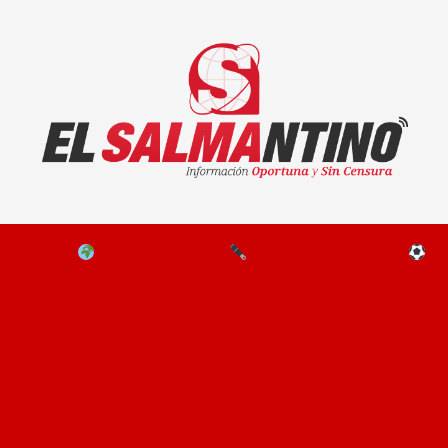
El Salmantino - medios/noticias/editorial
NAL
EL MUNDO
EDITORIALES
D