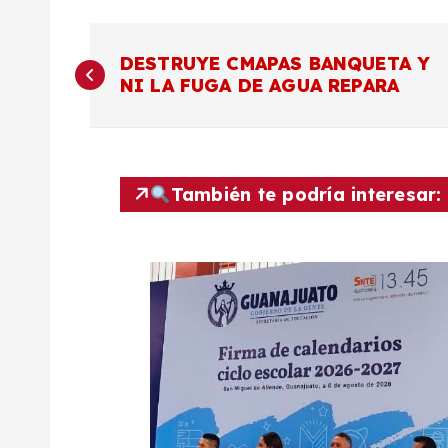
N
DESTRUYE CMAPAS BANQUETA Y
NI LA FUGA DE AGUA REPARA
a
v
También te podría interesar:
e
g
a
c
i