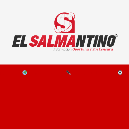
El Salmantino - medios/noticias/editorial
NAL
EL MUNDO
EDITORIALES
D