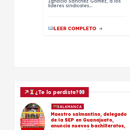
Ignacio Sánchez Gómez, a los
líderes sindicales…
a
d
LEER COMPLETO
a
s
¿Te lo perdiste?
SALAMANCA
027
Maestro salmantino, delegado
de la SEP en Guanajuato,
s de
anuncia nuevos bachilleratos,