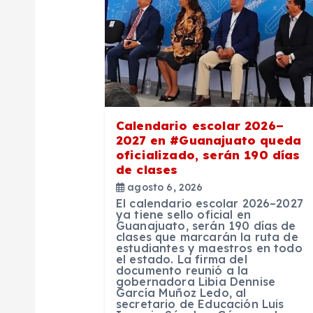
ó
n
d
Calendario escolar 2026–
e
2027 en #Guanajuato queda
oficializado, serán 190 días
de clases
e
agosto 6, 2026
El calendario escolar 2026–2027
ya tiene sello oficial en
n
Guanajuato, serán 190 días de
clases que marcarán la ruta de
estudiantes y maestros en todo
t
el estado. La firma del
documento reunió a la
gobernadora Libia Dennise
García Muñoz Ledo, al
r
secretario de Educación Luis