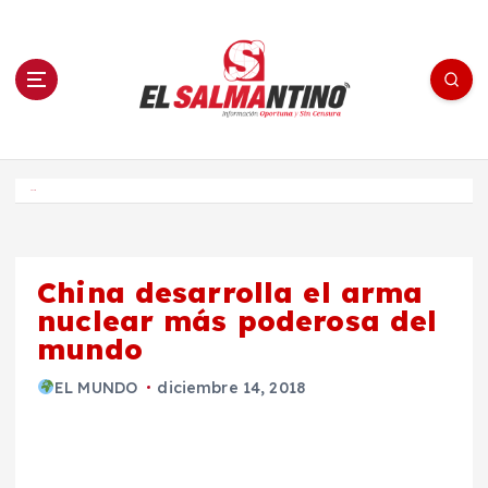
S
a
l
t
a
r
a
l
c
o
El Salmantino - medios/noticias/editorial
n
t
e
Inicio
n
i
d
o
China desarrolla el arma
nuclear más poderosa del
mundo
EL MUNDO
diciembre 14, 2018