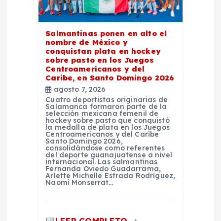
e
Salmantinas ponen en alto el
e
nombre de México y
conquistan plata en hockey
n
sobre pasto en los Juegos
Centroamericanos y del
Caribe, en Santo Domingo 2026
t
agosto 7, 2026
Cuatro deportistas originarias de
Salamanca formaron parte de la
r
selección mexicana femenil de
hockey sobre pasto que conquistó
la medalla de plata en los Juegos
a
Centroamericanos y del Caribe
Santo Domingo 2026,
consolidándose como referentes
del deporte guanajuatense a nivel
d
internacional. Las salmantinas
Fernanda Oviedo Guadarrama,
Arlette Michelle Estrada Rodríguez,
a
Naomi Monserrat…
s
LEER COMPLETO