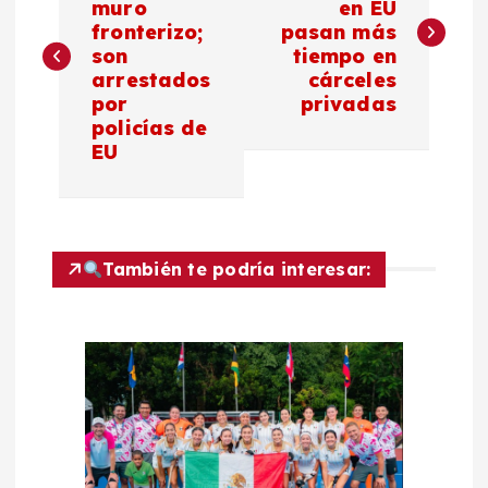
muro
en EU
fronterizo;
pasan más
v
son
tiempo en
arrestados
cárceles
e
por
privadas
policías de
g
EU
a
c
También te podría interesar:
i
ó
n
d