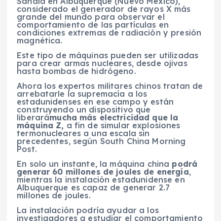
Sandia en Albuquerque (Nuevo México),
considerado el generador de rayos X más
grande del mundo para observar el
comportamiento de las partículas en
condiciones extremas de radiación y presión
magnética.
Este tipo de máquinas pueden ser utilizadas
para crear armas nucleares, desde ojivas
hasta bombas de hidrógeno.
Ahora los expertos militares chinos tratan de
arrebatarle la supremacía a los
estadunidenses en ese campo y están
construyendo un dispositivo que
liberará
mucha más electricidad que la
máquina Z,
a fin de simular explosiones
termonucleares a una escala sin
precedentes, según South China Morning
Post.
En solo un instante, la máquina china
podrá
generar 60 millones de joules de energía
,
mientras la instalación estadunidense en
Albuquerque es capaz de generar 2.7
millones de joules.
La instalación podría ayudar a los
investigadores a estudiar el comportamiento