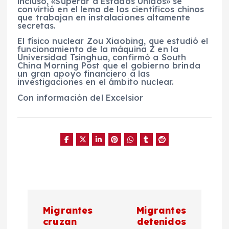
incluso, «Superar a Estados Unidos» se
convirtió en el lema de los científicos chinos
que trabajan en instalaciones altamente
secretas.
El físico nuclear Zou Xiaobing, que estudió el
funcionamiento de la máquina Z en la
Universidad Tsinghua, confirmó a South
China Morning Post que el gobierno brinda
un gran apoyo financiero a las
investigaciones en el ámbito nuclear.
Con información del Excelsior
N
Migrantes
Migrantes
a
cruzan
detenidos