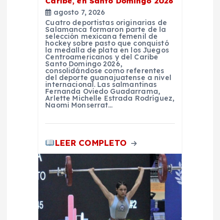
Caribe, en Santo Domingo 2026
n
agosto 7, 2026
Cuatro deportistas originarias de
t
Salamanca formaron parte de la
selección mexicana femenil de
hockey sobre pasto que conquistó
la medalla de plata en los Juegos
r
Centroamericanos y del Caribe
Santo Domingo 2026,
consolidándose como referentes
a
del deporte guanajuatense a nivel
internacional. Las salmantinas
Fernanda Oviedo Guadarrama,
Arlette Michelle Estrada Rodríguez,
d
Naomi Monserrat…
a
LEER COMPLETO
s