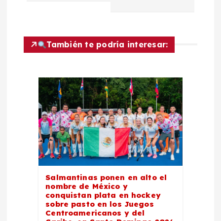
g
a
También te podría interesar:
c
i
ó
n
d
e
Salmantinas ponen en alto el
nombre de México y
conquistan plata en hockey
e
sobre pasto en los Juegos
Centroamericanos y del