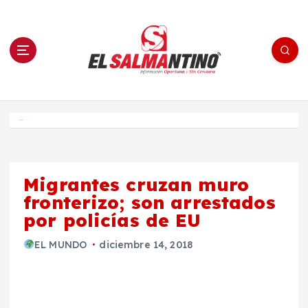
S
a
l
t
a
r
a
l
c
o
El Salmantino - medios/noticias/editorial
n
t
e
Inicio
n
i
d
o
Migrantes cruzan muro
fronterizo; son arrestados
por policías de EU
EL MUNDO
diciembre 14, 2018