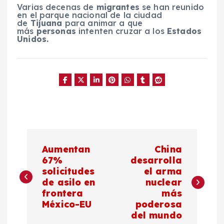
Varias decenas de
migrantes
se han reunido
en el parque nacional de la ciudad
de
Tijuana
para animar a que
más
personas
intenten cruzar a los
Estados
Unidos.
N
Aumentan
China
a
67%
desarrolla
solicitudes
el arma
de asilo en
nuclear
v
frontera
más
México-EU
poderosa
e
del mundo