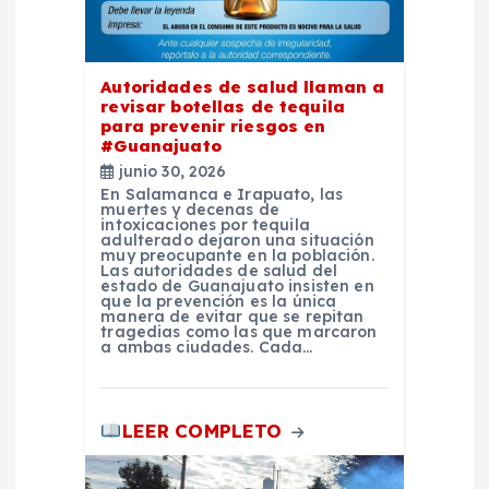
e
n
Autoridades de salud llaman a
t
revisar botellas de tequila
para prevenir riesgos en
#Guanajuato
r
junio 30, 2026
En Salamanca e Irapuato, las
a
muertes y decenas de
intoxicaciones por tequila
adulterado dejaron una situación
muy preocupante en la población.
d
Las autoridades de salud del
estado de Guanajuato insisten en
que la prevención es la única
a
manera de evitar que se repitan
tragedias como las que marcaron
a ambas ciudades. Cada…
s
LEER COMPLETO