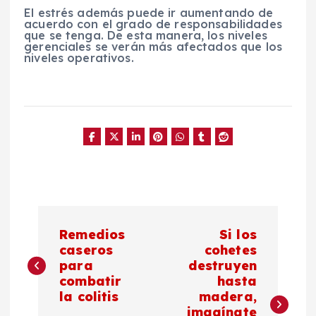
El estrés además puede ir aumentando de
acuerdo con el grado de responsabilidades
que se tenga. De esta manera, los niveles
gerenciales se verán más afectados que los
niveles operativos.
N
Remedios
Si los
a
caseros
cohetes
para
destruyen
combatir
hasta
v
la colitis
madera,
imagínate