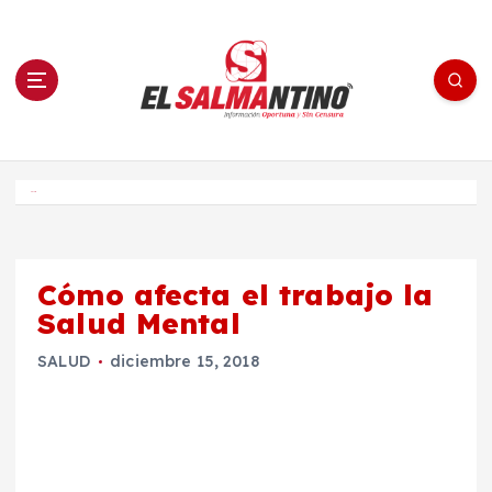
S
a
l
t
a
r
a
l
c
o
El Salmantino - medios/noticias/editorial
n
t
e
Inicio
n
i
d
o
Cómo afecta el trabajo la
Salud Mental
SALUD
diciembre 15, 2018