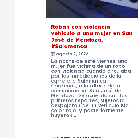
ó
n
Roban con violencia
d
vehículo a una mujer en San
José de Mendoza,
#Salamanca
e
agosto 7, 2026
La noche de este viernes, una
e
mujer fue víctima de un robo
con violencia cuando circulaba
por las inmediaciones de la
carretera Salamanca-
n
Cárdenas, a la altura de la
comunidad de San José de
Mendoza. De acuerdo con los
t
primeros reportes, sujetos la
despojaron de un vehículo Kia,
color rojo, y posteriormente
huyeron…
r