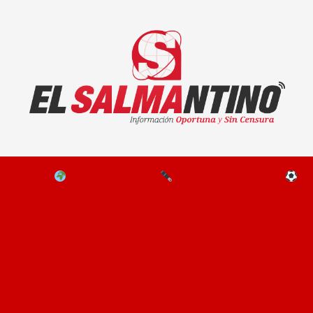
El Salmantino - medios/noticias/editorial
NAL
EL MUNDO
EDITORIALES
D