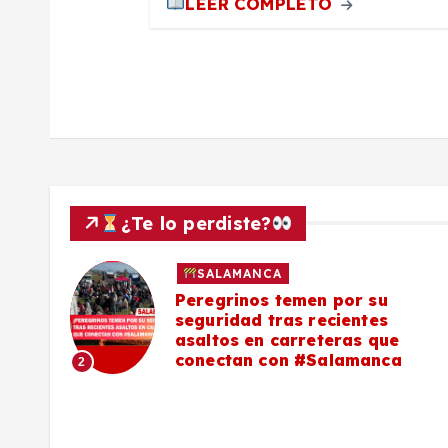
a
LEER COMPLETO
d
a
s
¿Te lo perdiste?
SALAMANCA
lo a
Peregrinos temen por su
seguridad tras recientes
asaltos en carreteras que
conectan con #Salamanca
2