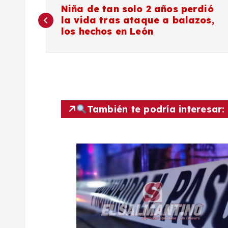
N
Niña de tan solo 2 años perdió
la vida tras ataque a balazos,
a
los hechos en León
v
e
g
También te podría interesar:
a
c
i