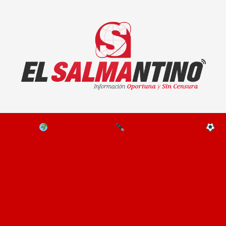
El Salmantino - medios/noticias/editorial
NAL
EL MUNDO
EDITORIALES
D