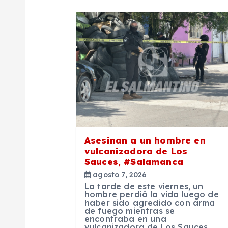
a
c
i
ó
n
Asesinan a un hombre en
vulcanizadora de Los
d
Sauces, #Salamanca
agosto 7, 2026
e
La tarde de este viernes, un
hombre perdió la vida luego de
haber sido agredido con arma
de fuego mientras se
e
encontraba en una
vulcanizadora de Los Sauces,