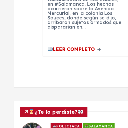
en #Salamanca. Los hechos
n
ocurrieron sobre la Avenida
Mercurial, en la colonia Los
Sauces, donde según se dijo,
arribaron sujetos armados que
t
dispararían en…
r
LEER COMPLETO
a
d
a
s
¿Te lo perdiste?
POLICIACA
SALAMANCA