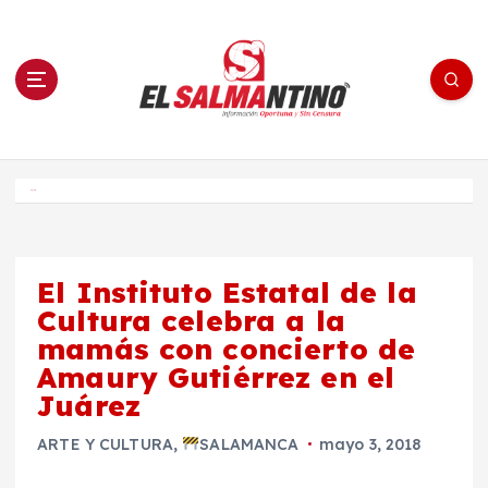
S
a
l
t
a
r
a
l
c
o
El Salmantino - medios/noticias/editorial
n
t
e
Inicio
n
i
d
o
El Instituto Estatal de la
Cultura celebra a la
mamás con concierto de
Amaury Gutiérrez en el
Juárez
ARTE Y CULTURA
,
SALAMANCA
mayo 3, 2018