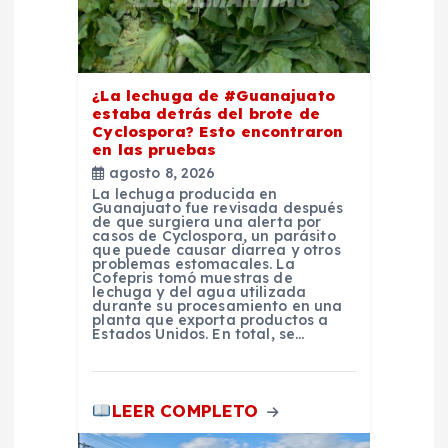
e
e
n
¿La lechuga de #Guanajuato
estaba detrás del brote de
Cyclospora? Esto encontraron
t
en las pruebas
agosto 8, 2026
r
La lechuga producida en
Guanajuato fue revisada después
de que surgiera una alerta por
a
casos de Cyclospora, un parásito
que puede causar diarrea y otros
problemas estomacales. La
Cofepris tomó muestras de
d
lechuga y del agua utilizada
durante su procesamiento en una
planta que exporta productos a
a
Estados Unidos. En total, se…
s
LEER COMPLETO