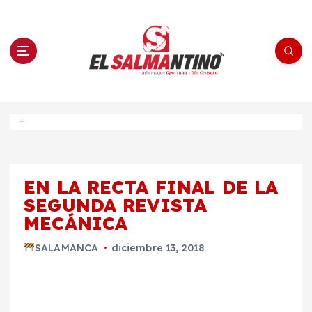
S
a
l
t
a
r
a
l
c
o
El Salmantino - medios/noticias/editorial
n
t
e
Inicio
n
i
d
o
EN LA RECTA FINAL DE LA
SEGUNDA REVISTA
MECÁNICA
SALAMANCA
diciembre 13, 2018