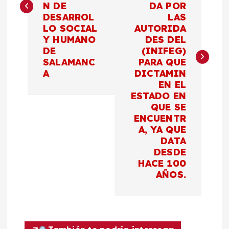
e
N DE
DA POR
DESARROL
LAS
g
LO SOCIAL
AUTORIDA
Y HUMANO
DES DEL
a
DE
(INIFEG)
SALAMANC
PARA QUE
c
A
DICTAMIN
EN EL
ESTADO EN
i
QUE SE
ENCUENTR
ó
A, YA QUE
DATA
n
DESDE
HACE 100
d
AÑOS.
e