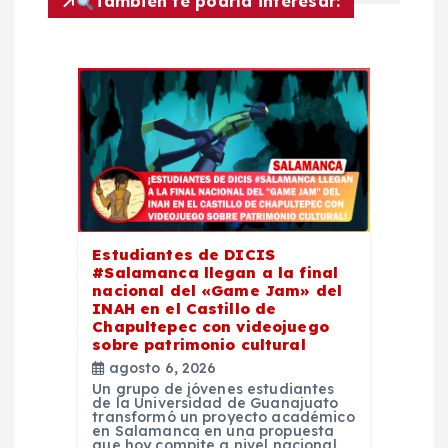
e
También te podría interesar:
n
t
r
a
d
Estudiantes de DICIS
#Salamanca llegan a la final
a
nacional del «Game Jam» del
INAH en el Castillo de
Chapultepec con videojuego
s
sobre patrimonio cultural
agosto 6, 2026
Un grupo de jóvenes estudiantes
de la Universidad de Guanajuato
transformó un proyecto académico
en Salamanca en una propuesta
que hoy compite a nivel nacional.