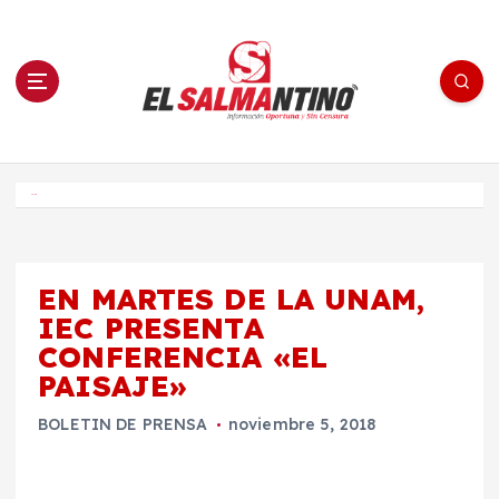
S
a
l
t
a
r
a
l
c
o
El Salmantino - medios/noticias/editorial
n
t
e
Inicio
n
i
d
o
EN MARTES DE LA UNAM,
IEC PRESENTA
CONFERENCIA «EL
PAISAJE»
BOLETIN DE PRENSA
noviembre 5, 2018