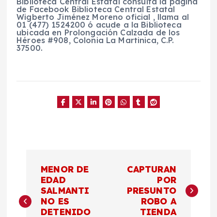
Biblioteca Central Estatal consulta la página
de Facebook Biblioteca Central Estatal
Wigberto Jiménez Moreno oficial , llama al
01 (477) 1524200 ó acude a la Biblioteca
ubicada en Prolongación Calzada de los
Héroes #908, Colonia La Martinica, C.P.
37500.
N
MENOR DE
CAPTURAN
a
EDAD
POR
SALMANTI
PRESUNTO
NO ES
ROBO A
v
DETENIDO
TIENDA