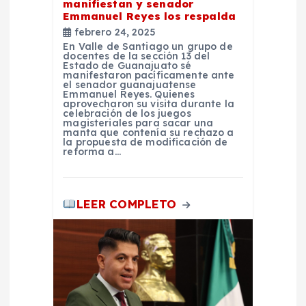
manifiestan y senador
e
Emmanuel Reyes los respalda
febrero 24, 2025
n
En Valle de Santiago un grupo de
docentes de la sección 13 del
Estado de Guanajuato sé
t
manifestaron pacíficamente ante
el senador guanajuatense
Emmanuel Reyes. Quienes
aprovecharon su visita durante la
r
celebración de los juegos
magisteriales para sacar una
manta que contenía su rechazo a
a
la propuesta de modificación de
reforma a…
d
LEER COMPLETO
a
s