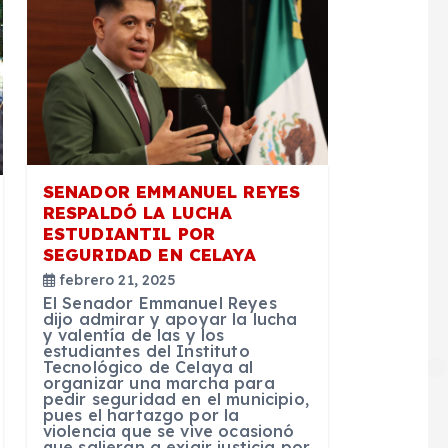
SENADOR EMMANUEL REYES
RESPALDÓ LA LUCHA
ESTUDIANTIL POR
SEGURIDAD EN CELAYA
febrero 21, 2025
El Senador Emmanuel Reyes
dijo admirar y apoyar la lucha
y valentía de las y los
estudiantes del Instituto
Tecnológico de Celaya al
organizar una marcha para
pedir seguridad en el municipio,
pues el hartazgo por la
violencia que se vive ocasionó
que salieran a exigir justicia por