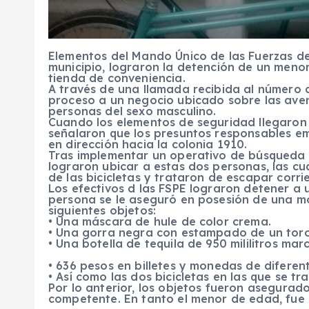
Elementos del Mando Único de las Fuerzas de
municipio, lograron la detención de un meno
tienda de conveniencia.
A través de una llamada recibida al número 
proceso a un negocio ubicado sobre las ave
personas del sexo masculino.
Cuando los elementos de seguridad llegaron 
señalaron que los presuntos responsables em
en dirección hacia la colonia 1910.
Tras implementar un operativo de búsqueda so
lograron ubicar a estas dos personas, las cua
de las bicicletas y trataron de escapar corri
Los efectivos d las FSPE lograron detener a 
persona se le aseguró en posesión de una moc
siguientes objetos:
• Una máscara de hule de color crema.
• Una gorra negra con estampado de un toro
• Una botella de tequila de 950 mililitros mar
• 636 pesos en billetes y monedas de difere
• Así como las dos bicicletas en las que se t
Por lo anterior, los objetos fueron asegurad
competente. En tanto el menor de edad, fue 