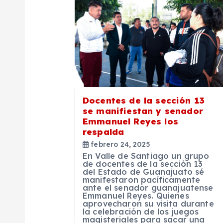
c
i
ó
n
Docentes de la sección 13
se manifiestan y senador
Emmanuel Reyes los
d
respalda
febrero 24, 2025
e
En Valle de Santiago un grupo
de docentes de la sección 13
del Estado de Guanajuato sé
manifestaron pacíficamente
e
ante el senador guanajuatense
Emmanuel Reyes. Quienes
aprovecharon su visita durante
n
la celebración de los juegos
magisteriales para sacar una