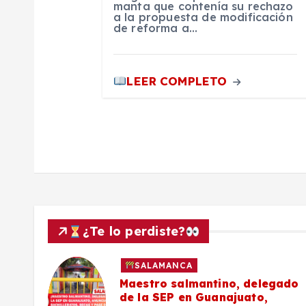
manta que contenía su rechazo
a la propuesta de modificación
t
de reforma a…
r
LEER COMPLETO
a
d
a
s
¿Te lo perdiste?
SALAMANCA
027
Maestro salmantino, delegado
de la SEP en Guanajuato,