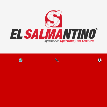
El Salmantino - medios/noticias/editorial
NAL
EL MUNDO
EDITORIALES
D