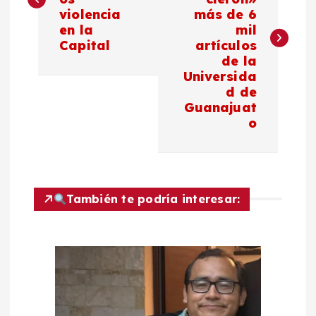
v
violencia
más de 6
en la
mil
e
Capital
artículos
de la
g
Universida
d de
a
Guanajuat
o
c
i
También te podría interesar:
ó
n
d