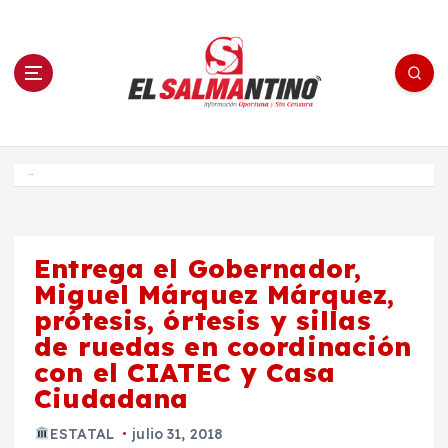
S
a
l
t
a
r
a
l
c
o
El Salmantino - medios/noticias/editorial
n
t
e
Inicio
n
i
d
o
Entrega el Gobernador,
Miguel Márquez Márquez,
prótesis, órtesis y sillas
de ruedas en coordinación
con el CIATEC y Casa
Ciudadana
ESTATAL
julio 31, 2018