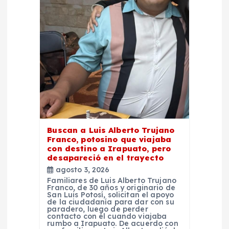
e
e
n
t
r
a
Buscan a Luis Alberto Trujano
Franco, potosino que viajaba
d
con destino a Irapuato, pero
desapareció en el trayecto
agosto 3, 2026
a
Familiares de Luis Alberto Trujano
Franco, de 30 años y originario de
San Luis Potosí, solicitan el apoyo
s
de la ciudadanía para dar con su
paradero, luego de perder
contacto con él cuando viajaba
rumbo a Irapuato. De acuerdo con