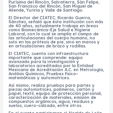
Purísima del Rincón, Salvatierra, San Felipe,
San Francisco del Rincón, San Miguel de
Allende, Yuriria y Valle de Santiago.
El Director del CIATEC, Ricardo Guerra,
Sánchez, señaló que ésta institución con más
de 40 años, actualmente trabaja en áreas
como Biomecánica–Eje Salud e Higiene
Laboral, con lo cual se amplía el campo de
las articulaciones del cuerpo humano, no
solo en las prótesis de pie, sino en manos y
en articulaciones de brazo y rodillas.
El CIATEC, cuenta con infraestructura
importante que comprende: equipo
avanzado para la investigación y
laboratorios acreditados por la Entidad
Mexicana de Acreditación A.C. en Metrología,
Análisis Químicos, Pruebas físico–
matemáticas y automotrices.
Así mismo, realiza pruebas para partes y
piezas automotrices, polímeros, cartón y
papel, textil, equipo de protección personal,
caracterización de materiales, emisión de
compuestos orgánicos, agua, residuos y
suelos, cuero–calzado, entre otros.
En el evento participaron el Alcalde de León,