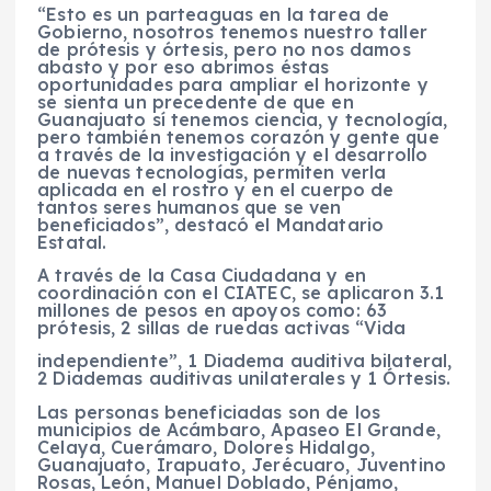
“Esto es un parteaguas en la tarea de
Gobierno, nosotros tenemos nuestro taller
de prótesis y órtesis, pero no nos damos
abasto y por eso abrimos éstas
oportunidades para ampliar el horizonte y
se sienta un precedente de que en
Guanajuato sí tenemos ciencia, y tecnología,
pero también tenemos corazón y gente que
a través de la investigación y el desarrollo
de nuevas tecnologías, permiten verla
aplicada en el rostro y en el cuerpo de
tantos seres humanos que se ven
beneficiados”, destacó el Mandatario
Estatal.
A través de la Casa Ciudadana y en
coordinación con el CIATEC, se aplicaron 3.1
millones de pesos en apoyos como: 63
prótesis, 2 sillas de ruedas activas “Vida
independiente”, 1 Diadema auditiva bilateral,
2 Diademas auditivas unilaterales y 1 Órtesis.
Las personas beneficiadas son de los
municipios de Acámbaro, Apaseo El Grande,
Celaya, Cuerámaro, Dolores Hidalgo,
Guanajuato, Irapuato, Jerécuaro, Juventino
Rosas, León, Manuel Doblado, Pénjamo,