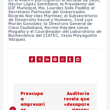
Héctor López Santillana; la Presidenta del
DIF Municipal, Ma. Lourdes Solís Padilla; el
Secretario Particular del Gobernador,
Ricardo Narváez Martínez; el Subsecretario
de Desarrollo Social y Humano, José Luis
Morán González; la Directora General de
Casa Ciudadana, Norma Haydee Limas
Magaña y el Coordinador del Laboratorio de
Biomecánica del CIATEC, Jesús Mayagoitia
Vázquez.
N
Preocupa
Auditoria
a
a
revela que
empresari
«desapare
os
cieron»