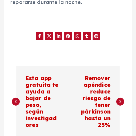
repararse durante la noche.
N
Esta app
Remover
a
gratuita te
apéndice
ayuda a
reduce
bajar de
riesgo de
v
peso,
tener
según
párkinson
e
investigad
hasta un
ores
25%
g