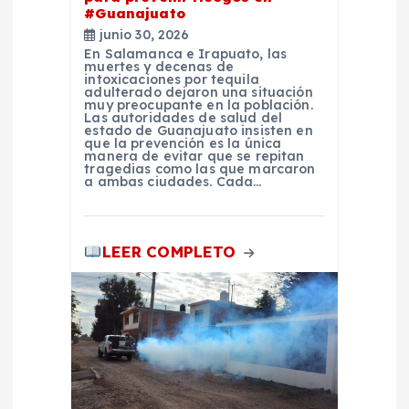
t
#Guanajuato
junio 30, 2026
En Salamanca e Irapuato, las
r
muertes y decenas de
intoxicaciones por tequila
adulterado dejaron una situación
a
muy preocupante en la población.
Las autoridades de salud del
estado de Guanajuato insisten en
que la prevención es la única
d
manera de evitar que se repitan
tragedias como las que marcaron
a ambas ciudades. Cada…
a
s
LEER COMPLETO