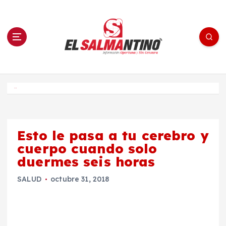
S
a
l
t
a
r
a
l
c
o
El Salmantino - medios/noticias/editorial
n
t
e
Inicio
n
i
d
o
Esto le pasa a tu cerebro y
cuerpo cuando solo
duermes seis horas
SALUD
octubre 31, 2018