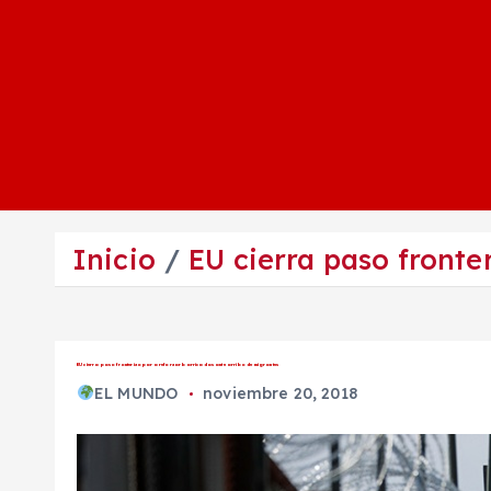
Inicio
EU cierra paso fronte
EU cierra paso fronterizo para reforzar barricadas ante arribo de migrantes
EL MUNDO
noviembre 20, 2018