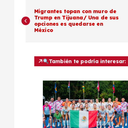
N
Migrantes topan con muro de
Trump en Tijuana/ Una de sus
a
opciones es quedarse en
México
v
e
También te podría interesar:
g
a
c
i