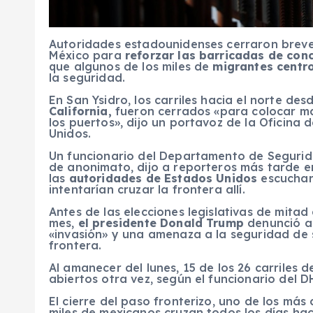
Autoridades estadounidenses cerraron brevem
México para
reforzar las barricadas de con
que algunos de los miles de
migrantes centr
la seguridad.
En San Ysidro, los carriles hacia el norte d
California,
fueron cerrados «para colocar ma
los puertos», dijo un portavoz de la Oficina
Unidos.
Un funcionario del Departamento de Segurid
de anonimato, dijo a reporteros más tarde e
las
autoridades de Estados Unidos
escuchar
intentarían cruzar la frontera allí.
Antes de las elecciones legislativas de mita
mes,
el presidente Donald Trump
denunció a
«invasión» y una amenaza a la seguridad de s
frontera.
Al amanecer del lunes, 15 de los 26 carriles 
abiertos otra vez, según el funcionario del D
El cierre del paso fronterizo, uno de los m
miles de mexicanos cruzan todos los días hac