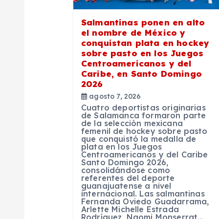
ó
Salmantinas ponen en alto
n
el nombre de México y
conquistan plata en hockey
sobre pasto en los Juegos
d
Centroamericanos y del
Caribe, en Santo Domingo
2026
e
agosto 7, 2026
Cuatro deportistas originarias
e
de Salamanca formaron parte
de la selección mexicana
femenil de hockey sobre pasto
que conquistó la medalla de
n
plata en los Juegos
Centroamericanos y del Caribe
Santo Domingo 2026,
t
consolidándose como
referentes del deporte
guanajuatense a nivel
internacional. Las salmantinas
r
Fernanda Oviedo Guadarrama,
Arlette Michelle Estrada
Rodríguez, Naomi Monserrat…