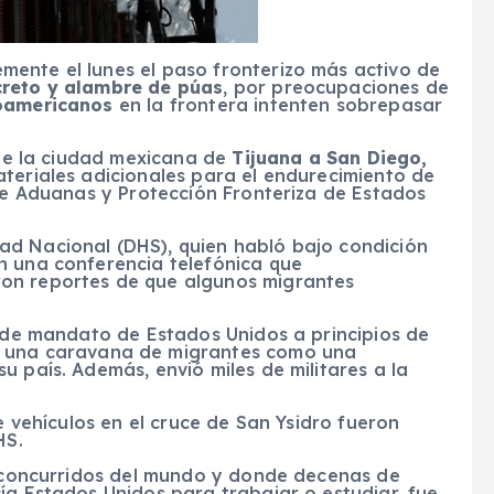
ente el lunes el paso fronterizo más activo de
creto y alambre de púas
, por preocupaciones de
oamericanos
en la frontera intenten sobrepasar
esde la ciudad mexicana de
Tijuana a San Diego,
teriales adicionales para el endurecimiento de
 de Aduanas y Protección Fronteriza de Estados
ad Nacional (DHS), quien habló bajo condición
n una conferencia telefónica que
on reportes de que algunos migrantes
d de mandato de Estados Unidos a principios de
 una caravana de migrantes como una
u país. Además, envió miles de militares a la
de vehículos en el cruce de San Ysidro fueron
HS.
ás concurridos del mundo y donde decenas de
ía Estados Unidos para trabajar o estudiar, fue