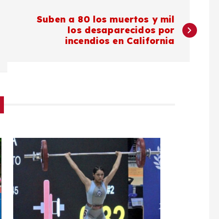
Suben a 80 los muertos y mil
los desaparecidos por
incendios en California