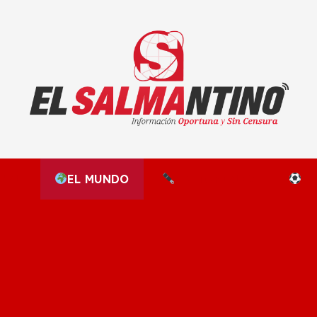
El Salmantino - medios/noticias/editorial
NAL
EL MUNDO
EDITORIALES
D