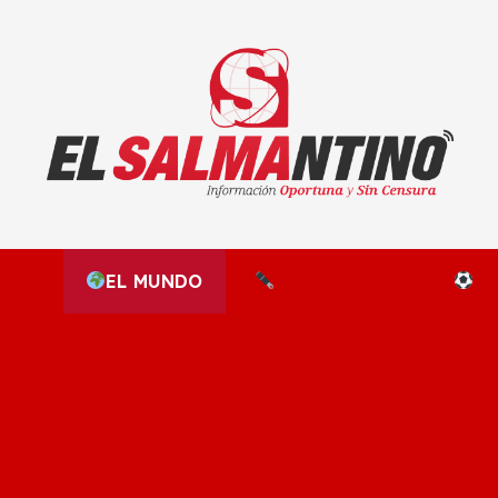
El Salmantino - medios/noticias/editorial
NAL
EL MUNDO
EDITORIALES
D