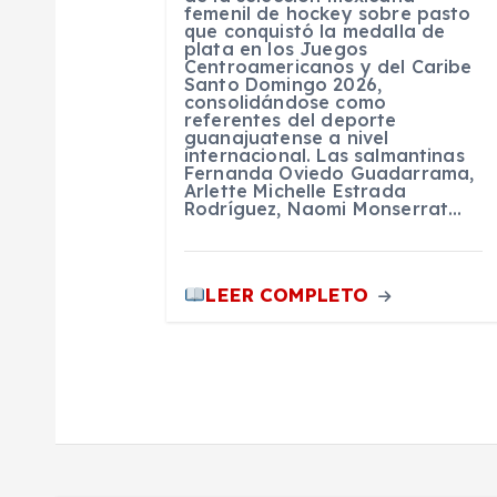
femenil de hockey sobre pasto
que conquistó la medalla de
n
plata en los Juegos
Centroamericanos y del Caribe
Santo Domingo 2026,
t
consolidándose como
referentes del deporte
guanajuatense a nivel
internacional. Las salmantinas
r
Fernanda Oviedo Guadarrama,
Arlette Michelle Estrada
Rodríguez, Naomi Monserrat…
a
d
LEER COMPLETO
a
s