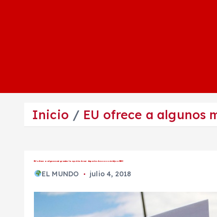
Inicio
EU ofrece a algunos m
EU ofrece a algunos migrantes la opción de ser deportados con o sin hijos: NBC
EL MUNDO
julio 4, 2018