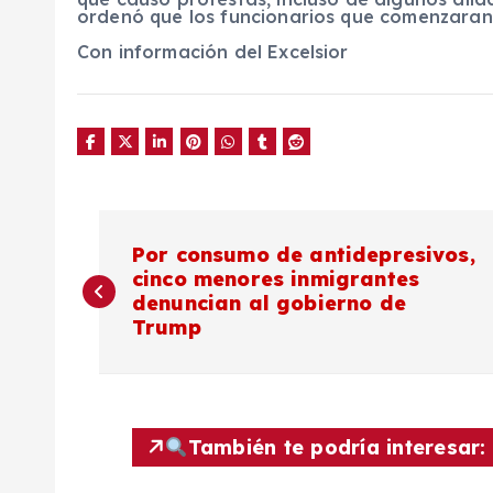
ordenó que los funcionarios que comenzaran a
Con información del Excelsior
N
Por consumo de antidepresivos,
cinco menores inmigrantes
a
denuncian al gobierno de
Trump
v
e
También te podría interesar:
g