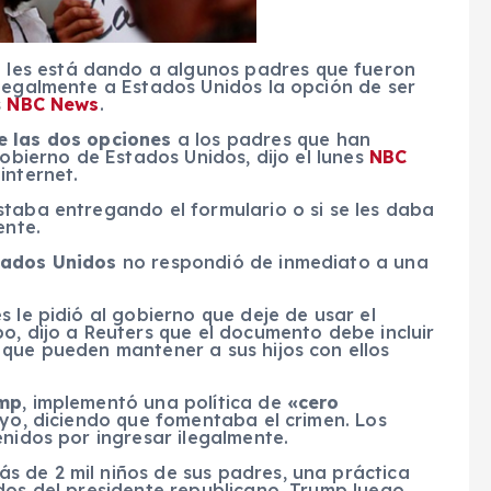
p
les está dando a algunos padres que fueron
ilegalmente a Estados Unidos la opción de ser
s
NBC News
.
e las dos opciones
a los padres que han
gobierno de Estados Unidos, dijo el lunes
NBC
internet.
staba entregando el formulario o si se les daba
ente.
tados Unidos
no respondió de inmediato a una
 le pidió al gobierno que deje de usar el
o, dijo a Reuters que el documento debe incluir
 que pueden mantener a sus hijos con ellos
ump
, implementó una política de
«cero
ayo, diciendo que fomentaba el crimen. Los
enidos por ingresar ilegalmente.
 de 2 mil niños de sus padres, una práctica
dos del presidente republicano. Trump luego