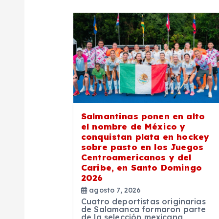
a
c
i
ó
Salmantinas ponen en alto
n
el nombre de México y
conquistan plata en hockey
sobre pasto en los Juegos
d
Centroamericanos y del
Caribe, en Santo Domingo
2026
e
agosto 7, 2026
Cuatro deportistas originarias
e
de Salamanca formaron parte
de la selección mexicana