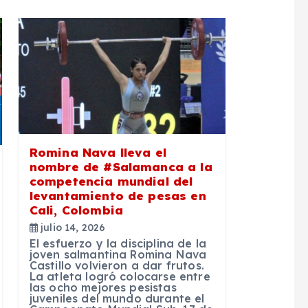
Romina Nava lleva el
nombre de #Salamanca a la
competencia mundial del
levantamiento de pesas en
Cali, Colombia
julio 14, 2026
El esfuerzo y la disciplina de la
joven salmantina Romina Nava
Castillo volvieron a dar frutos.
La atleta logró colocarse entre
las ocho mejores pesistas
juveniles del mundo durante el