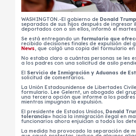
WASHINGTON.-El gobierno de
Donald Trum
separados de sus hijos después de ingresar 
deportados con o sin ellos, informó el marte
Se está entregando un
formulario que ofrec
recibido decisiones finales de expulsión del 
News
, que colgó una copia del formulario en 
No estaba claro a cuántas personas se les e
a los padres con una solicitud de asilo pendi
El
Servicio de Inmigración y Aduanas de Es
solicitud de comentarios.
La Unión Estadounidense de Libertades Civiles
formulario. Lee Gelernt, un abogado del grup
una tercera opción que informe a los padres
mientras impugnan la expulsión.
El presidente de Estados Unidos,
Donald Tr
tolerancia»
hacia la inmigración ilegal en m
funcionarios ahora enjuician a todos los det
La medida ha provocado la separación de más
que causó protestas, incluso de algunos alia