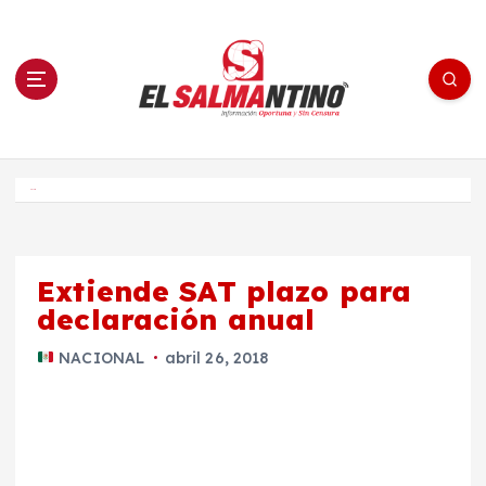
S
a
l
t
a
r
a
l
c
o
El Salmantino - medios/noticias/editorial
n
t
e
Inicio
n
i
d
o
Extiende SAT plazo para
declaración anual
NACIONAL
abril 26, 2018