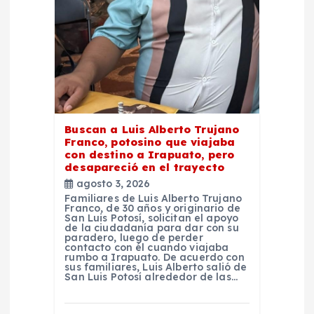
e
e
n
t
r
Buscan a Luis Alberto Trujano
Franco, potosino que viajaba
con destino a Irapuato, pero
a
desapareció en el trayecto
agosto 3, 2026
d
Familiares de Luis Alberto Trujano
Franco, de 30 años y originario de
San Luis Potosí, solicitan el apoyo
de la ciudadanía para dar con su
a
paradero, luego de perder
contacto con él cuando viajaba
rumbo a Irapuato. De acuerdo con
s
sus familiares, Luis Alberto salió de
San Luis Potosí alrededor de las…