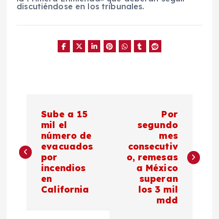
discutiéndose en los tribunales.
N
Sube a 15
Por
a
mil el
segundo
número de
mes
evacuados
consecutiv
v
por
o, remesas
incendios
a México
e
en
superan
California
los 3 mil
g
mdd