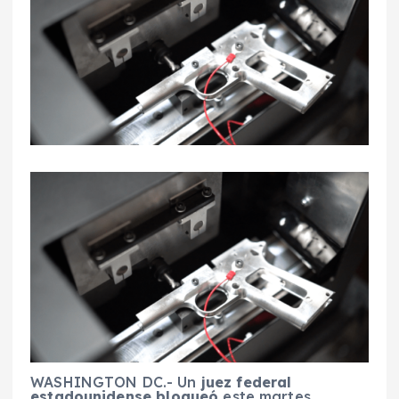
WASHINGTON DC.- Un
juez federal
estadounidense
bloqueó
este martes