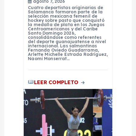
t
agosto 7, 2026
Cuatro deportistas originarias de
Salamanca formaron parte de la
r
selección mexicana femenil de
hockey sobre pasto que conquistó
la medalla de plata en los Juegos
a
Centroamericanos y del Caribe
Santo Domingo 2026,
consolidándose como referentes
del deporte guanajuatense a nivel
d
internacional. Las salmantinas
Fernanda Oviedo Guadarrama,
Arlette Michelle Estrada Rodríguez,
a
Naomi Monserrat…
s
LEER COMPLETO