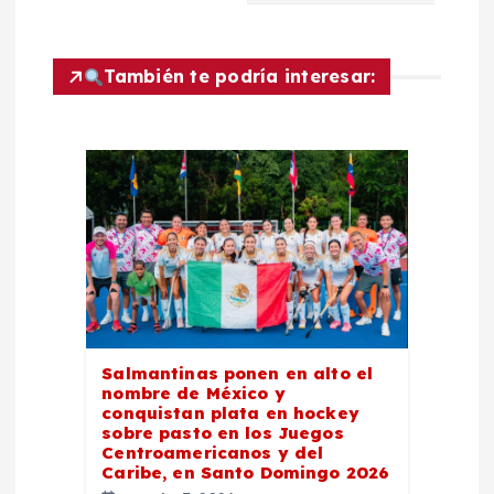
a
c
También te podría interesar:
i
ó
n
d
e
Salmantinas ponen en alto el
e
nombre de México y
conquistan plata en hockey
n
sobre pasto en los Juegos
Centroamericanos y del
Caribe, en Santo Domingo 2026