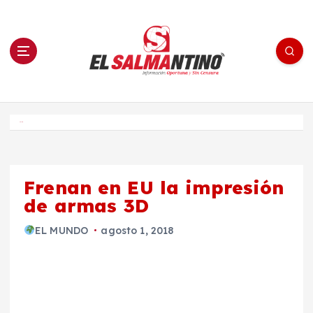
S
a
l
t
a
r
a
l
c
o
El Salmantino - medios/noticias/editorial
n
t
e
Inicio
n
i
d
o
Frenan en EU la impresión
de armas 3D
EL MUNDO
agosto 1, 2018