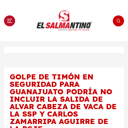
S
a
l
t
a
r
a
l
c
o
El Salmantino - medios/noticias/editorial
n
t
e
Inicio
n
i
d
o
GOLPE DE TIMÓN EN
SEGURIDAD PARA
GUANAJUATO PODRÍA NO
INCLUIR LA SALIDA DE
ALVAR CABEZA DE VACA DE
LA SSP Y CARLOS
ZAMARRIPA AGUIRRE DE