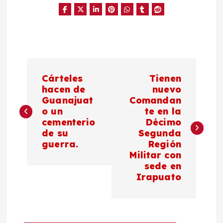
N
Cárteles
Tienen
a
hacen de
nuevo
Guanajuat
Comandan
o un
te en la
v
cementerio
Décimo
de su
Segunda
e
guerra.
Región
Militar con
g
sede en
Irapuato
a
c