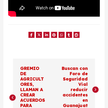
N
GREMIO
Buscan con
a
DE
Foro de
AGRICULT
Seguridad
ORES,
Vial
v
LLAMAN A
reducir
CREAR
accidentes
e
ACUERDOS
en
PARA
Guanajuat