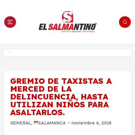
S
a
l
t
a
r
a
l
c
o
El Salmantino - medios/noticias/editorial
n
t
e
Inicio
n
i
d
o
GREMIO DE TAXISTAS A
MERCED DE LA
DELINCUENCIA, HASTA
UTILIZAN NIÑOS PARA
ASALTARLOS.
GENERAL
,
SALAMANCA
noviembre 6, 2018