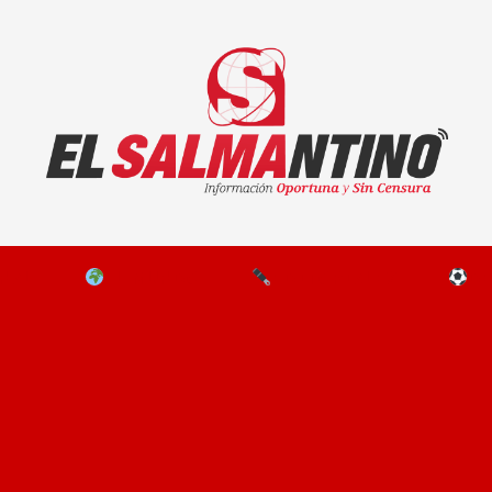
El Salmantino - medios/noticias/editorial
NAL
EL MUNDO
EDITORIALES
D