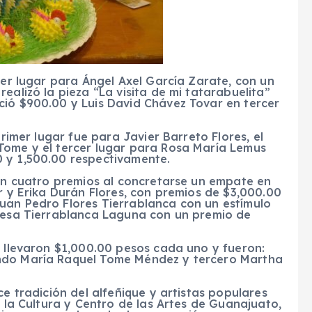
mer lugar para Ángel Axel García Zarate, con un
ealizó la pieza “La visita de mi tatarabuelita”
ció $900.00 y Luis David Chávez Tovar en tercer
primer lugar fue para Javier Barreto Flores, el
Tome y el tercer lugar para Rosa María Lemus
 y 1,500.00 respectivamente.
ron cuatro premios al concretarse un empate en
ar y Erika Durán Flores, con premios de $3,000.00
uan Pedro Flores Tierrablanca con un estímulo
eresa Tierrablanca Laguna con un premio de
e llevaron $1,000.00 pesos cada uno y fueron:
undo María Raquel Tome Méndez y tercero Martha
ce tradición del alfeñique y artistas populares
e la Cultura y Centro de las Artes de Guanajuato,