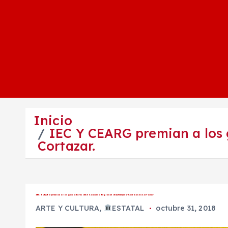
Inicio
IEC Y CEARG premian a los 
Cortazar.
IEC Y CEARG premian a los ganadores del X Concurso Regional de Alfeñique y Catrinas en Cortazar.
ARTE Y CULTURA
,
ESTATAL
octubre 31, 2018