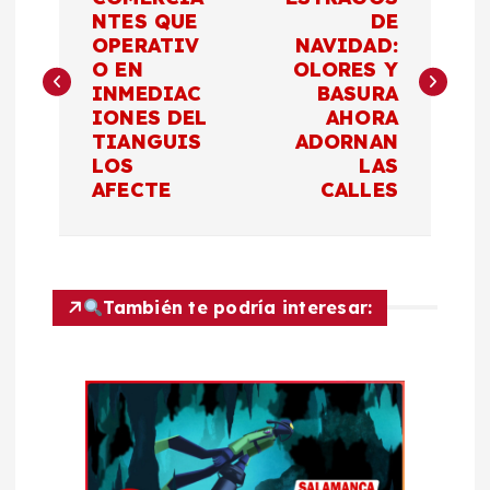
a
NTES QUE
DE
OPERATIV
NAVIDAD:
v
O EN
OLORES Y
INMEDIAC
BASURA
e
IONES DEL
AHORA
TIANGUIS
ADORNAN
g
LOS
LAS
AFECTE
CALLES
a
c
También te podría interesar:
i
ó
n
d