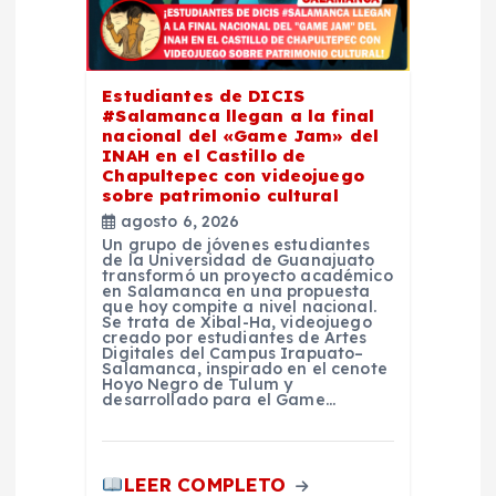
e
e
Estudiantes de DICIS
#Salamanca llegan a la final
nacional del «Game Jam» del
n
INAH en el Castillo de
Chapultepec con videojuego
sobre patrimonio cultural
t
agosto 6, 2026
Un grupo de jóvenes estudiantes
r
de la Universidad de Guanajuato
transformó un proyecto académico
en Salamanca en una propuesta
que hoy compite a nivel nacional.
a
Se trata de Xibal-Ha, videojuego
creado por estudiantes de Artes
Digitales del Campus Irapuato–
d
Salamanca, inspirado en el cenote
Hoyo Negro de Tulum y
desarrollado para el Game…
a
s
LEER COMPLETO