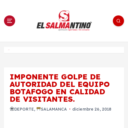
S
a
l
t
a
r
a
l
c
o
El Salmantino - medios/noticias/editorial
n
t
e
Inicio
n
i
d
o
IMPONENTE GOLPE DE
AUTORIDAD DEL EQUIPO
BOTAFOGO EN CALIDAD
DE VISITANTES.
DEPORTE
,
SALAMANCA
diciembre 26, 2018