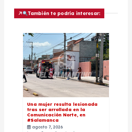
i
También te podría interesar:
ó
n
d
e
e
n
Una mujer resulta lesionada
t
tras ser arrollada en la
Comunicación Norte, en
#Salamanca
r
agosto 7, 2026