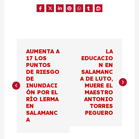
N
AUMENTA A
LA
a
17 LOS
EDUCACIO
PUNTOS
N EN
DE RIESGO
SALAMANC
v
DE
A DE LUTO,
INUNDACI
MUERE EL
e
ÓN POR EL
MAESTRO
RÍO LERMA
ANTONIO
g
EN
TORRES
SALAMANC
PEGUERO
a
A
c