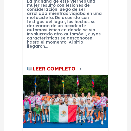
La mañana de este viernes una
mujer resultó con lesiones de
a
consideración luego de ser
arrollada mientras viajaba en una
motocicleta. De acuerdo con
d
testigos del lugar, los hechos se
derivarían de un accidente
automovilístico en donde se vio
involucrado otro automóvil, cuyas
a
características se desconocen
hasta el momento. Al sitio
llegaron…
s
LEER COMPLETO