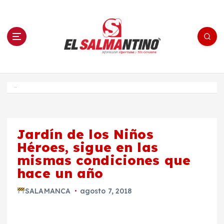
S
a
l
t
a
r
a
l
c
o
El Salmantino - medios/noticias/editorial
n
t
e
Inicio
n
i
d
o
Jardín de los Niños
Héroes, sigue en las
mismas condiciones que
hace un año
SALAMANCA
agosto 7, 2018