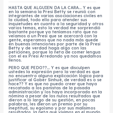
HASTA QUE ALGUIEN DA LA CARA… Y es que
en la semana la Presi Betty se reunió con
integrantes de varias asociaciones civiles en
la ciudad, todo ello para atender sus
inquietudes en cuanto a la seguridad y otros
varios temas, esto la verdad me sorprendió
bastante porque ya teníamos rato que no
veíamos a un Presi que se acercará con la
gente, esperamos que no nada más quede
en buenas intenciones por parte de la Presi
Betty y de verdad haga algo con las
peticiones, porque la neta de comer lengua
con el ex Presi Arredondo ya nos quedamos
llenos.
PERO QUE PEDO??… Y es que disculpen
ustedes la expresión pero la verdad es que
no encuentro alguna explicación lógica para
justificar al Gober Sinhué, de verdad es o se
hace?? Y es que no puedo creer que haya
rescatado a los panistas de la pasada
administración y los haya incorporado en la
nómina a pesar de los nulos resultados que
dieron a lo largo de su gestión, en pocas
palabras, les dieron un premio por su
ineptitud, su egoísmo y por sus malísimos
resultados, la neta que vivimos en el mundo