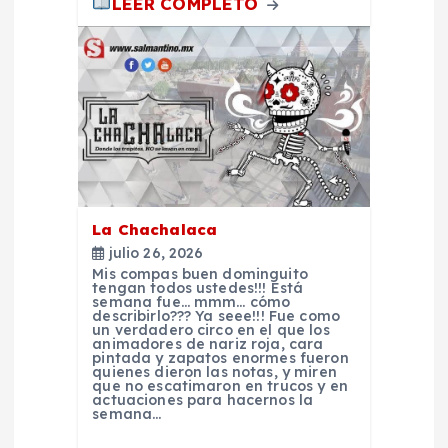
LEER COMPLETO
r
a
d
a
s
La Chachalaca
julio 26, 2026
Mis compas buen dominguito
tengan todos ustedes!!! Está
semana fue… mmm… cómo
describirlo??? Ya seee!!! Fue como
un verdadero circo en el que los
animadores de nariz roja, cara
pintada y zapatos enormes fueron
quienes dieron las notas, y miren
que no escatimaron en trucos y en
actuaciones para hacernos la
semana…