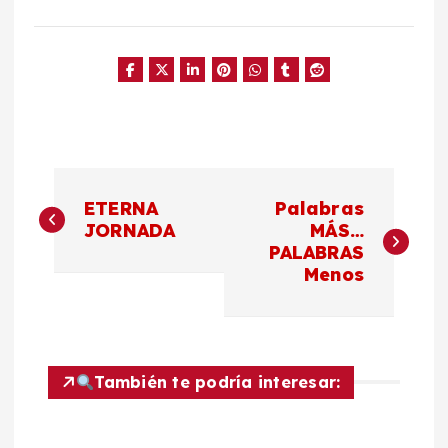
N
ETERNA
Palabras
a
JORNADA
MÁS…
PALABRAS
Menos
v
e
g
También te podría interesar:
a