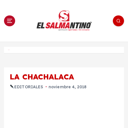
S
a
l
t
a
r
a
l
c
o
El Salmantino - medios/noticias/editorial
n
t
e
Inicio
n
i
d
o
LA CHACHALACA
EDITORIALES
noviembre 4, 2018