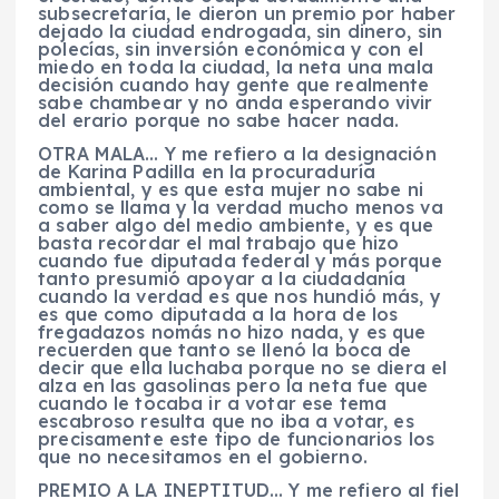
subsecretaría, le dieron un premio por haber
dejado la ciudad endrogada, sin dinero, sin
polecías, sin inversión económica y con el
miedo en toda la ciudad, la neta una mala
decisión cuando hay gente que realmente
sabe chambear y no anda esperando vivir
del erario porque no sabe hacer nada.
OTRA MALA… Y me refiero a la designación
de Karina Padilla en la procuraduría
ambiental, y es que esta mujer no sabe ni
como se llama y la verdad mucho menos va
a saber algo del medio ambiente, y es que
basta recordar el mal trabajo que hizo
cuando fue diputada federal y más porque
tanto presumió apoyar a la ciudadanía
cuando la verdad es que nos hundió más, y
es que como diputada a la hora de los
fregadazos nomás no hizo nada, y es que
recuerden que tanto se llenó la boca de
decir que ella luchaba porque no se diera el
alza en las gasolinas pero la neta fue que
cuando le tocaba ir a votar ese tema
escabroso resulta que no iba a votar, es
precisamente este tipo de funcionarios los
que no necesitamos en el gobierno.
PREMIO A LA INEPTITUD… Y me refiero al fiel