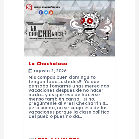
c
i
ó
n
La Chachalaca
d
agosto 2, 2026
Mis compas buen dominguito
tengan todos ustedes!!! Yo que
e
pensaba tomarme unas merecidas
vacaciones después de no hacer
nada… y es que eso de hacerse
e
menso también cansa… si no,
pregúntenle al Presi Checharrín!!!…
pero bueno, no se cuajó eso de las
vacaciones porque la clase política
n
del pueblo pues no da…
t