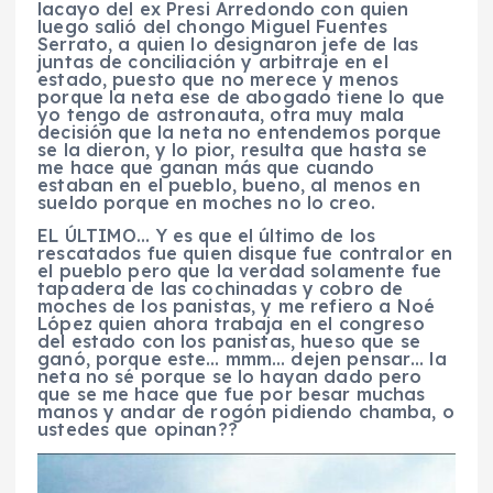
lacayo del ex Presi Arredondo con quien
luego salió del chongo Miguel Fuentes
Serrato, a quien lo designaron jefe de las
juntas de conciliación y arbitraje en el
estado, puesto que no merece y menos
porque la neta ese de abogado tiene lo que
yo tengo de astronauta, otra muy mala
decisión que la neta no entendemos porque
se la dieron, y lo pior, resulta que hasta se
me hace que ganan más que cuando
estaban en el pueblo, bueno, al menos en
sueldo porque en moches no lo creo.
EL ÚLTIMO… Y es que el último de los
rescatados fue quien disque fue contralor en
el pueblo pero que la verdad solamente fue
tapadera de las cochinadas y cobro de
moches de los panistas, y me refiero a Noé
López quien ahora trabaja en el congreso
del estado con los panistas, hueso que se
ganó, porque este… mmm… dejen pensar… la
neta no sé porque se lo hayan dado pero
que se me hace que fue por besar muchas
manos y andar de rogón pidiendo chamba, o
ustedes que opinan??