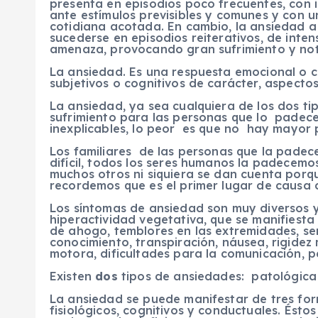
presenta en episodios poco frecuentes, con i
ante estímulos previsibles y comunes y con un
cotidiana acotada. En cambio, la ansiedad a 
sucederse en episodios reiterativos, de inten
amenaza, provocando gran sufrimiento y notab
La ansiedad. Es una respuesta emocional o 
subjetivos o cognitivos de carácter, aspectos
La ansiedad, ya sea cualquiera de los dos 
sufrimiento para las personas que lo padece
inexplicables, lo peor es que no hay mayor p
Los familiares de las personas que la padece
difícil, todos los seres humanos la padecemo
muchos otros ni siquiera se dan cuenta porq
recordemos que es el primer lugar de causa d
Los síntomas de ansiedad son muy diversos y
hiperactividad vegetativa, que se manifiesta 
de ahogo, temblores en las extremidades, se
conocimiento, transpiración, náusea, rigidez 
motora, dificultades para la comunicación, 
Existen
dos
tipos de ansiedades: patológica
La ansiedad se puede manifestar de tres for
fisiológicos, cognitivos y conductuales. Éstos 