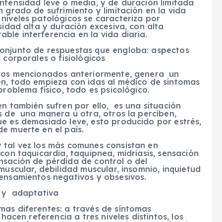
ntensidad leve o media, y de duración limitada
 grado de sufrimiento y limitación en la vida
niveles patológicos se caracteriza por
sidad alta y duración excesiva, con alta
le interferencia en la vida diaria.
conjunto de respuestas que engloba: aspectos
 corporales o fisiológicos
tipos mencionados anteriormente, genera un
n, todo empieza con idas al médico de síntomas
roblema físico, todo es psicológico.
n también sufren por ello, es una situación
s de una manera u otra, otros la perciben,
ue es demasiado leve, esto producido por estrés,
e muerte en el país.
 tal vez los más comunes consistan en
con taquicardia, taquipnea, midriasis, sensación
nsación de pérdida de control o del
muscular, debilidad muscular, insomnio, inquietud
pensamientos negativos y obsesivos.
 y adaptativa
mas diferentes: a través de síntomas
hacen referencia a tres niveles distintos, los