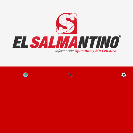
El Salmantino - medios/noticias/editorial
NAL
EL MUNDO
EDITORIALES
D