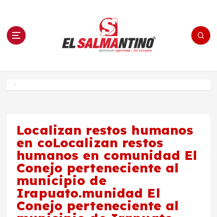
S
a
l
t
a
r
a
l
c
o
El Salmantino - medios/noticias/editorial
n
t
e
Inicio
n
i
d
o
Localizan restos humanos
en coLocalizan restos
humanos en comunidad El
Conejo perteneciente al
municipio de
Irapuato.munidad El
Conejo perteneciente al