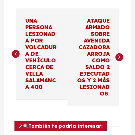
N
UNA
ATAQUE
a
PERSONA
ARMADO
LESIONAD
SOBRE
A POR
AVENIDA
v
VOLCADUR
CAZADORA
A DE
ARROJA
e
VEHÍCULO
COMO
CERCA DE
SALDO 2
g
VILLA
EJECUTAD
SALAMANC
OS Y 2 MÁS
a
A 400
LESIONAD
OS.
c
i
También te podría interesar:
ó