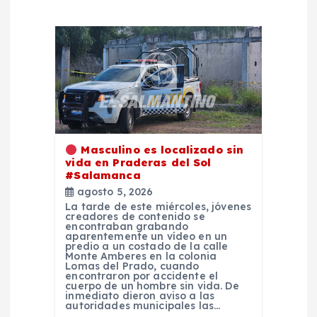
n
d
e
e
Masculino es localizado sin
n
vida en Praderas del Sol
#Salamanca
agosto 5, 2026
t
La tarde de este miércoles, jóvenes
creadores de contenido se
encontraban grabando
r
aparentemente un vídeo en un
predio a un costado de la calle
Monte Amberes en la colonia
a
Lomas del Prado, cuando
encontraron por accidente el
cuerpo de un hombre sin vida. De
inmediato dieron aviso a las
d
autoridades municipales las…