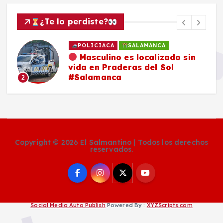
¿Te lo perdiste?
POLICIACA
SALAMANCA
Masculino es localizado sin
vida en Praderas del Sol
#Salamanca
2
Copyright © 2026 El Salmantino | Todos los derechos
reservados.
Social Media Auto Publish
Powered By :
XYZScripts.com