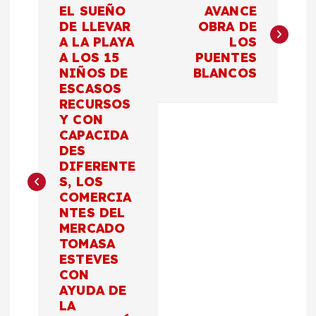
a
EL SUEÑO
AVANCE
DE LLEVAR
OBRA DE
A LA PLAYA
LOS
v
A LOS 15
PUENTES
NIÑOS DE
BLANCOS
e
ESCASOS
RECURSOS
g
Y CON
CAPACIDA
a
DES
DIFERENTE
c
S, LOS
COMERCIA
NTES DEL
i
MERCADO
TOMASA
ó
ESTEVES
CON
n
AYUDA DE
LA