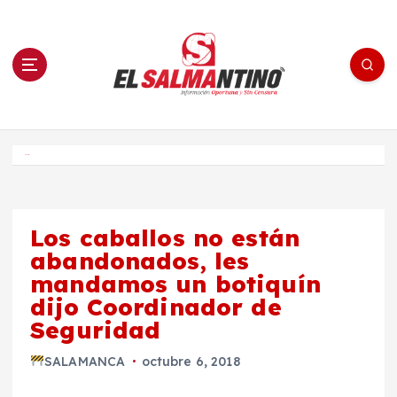
S
a
l
t
a
r
a
l
c
o
El Salmantino - medios/noticias/editorial
n
t
e
Inicio
n
i
d
o
Los caballos no están
abandonados, les
mandamos un botiquín
dijo Coordinador de
Seguridad
SALAMANCA
octubre 6, 2018