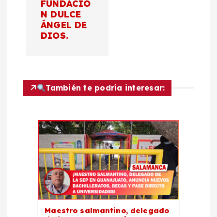
d
FUNDACIÓ
N DULCE
ÁNGEL DE
e
DIOS.
e
n
También te podría interesar:
t
r
a
d
a
Maestro salmantino, delegado