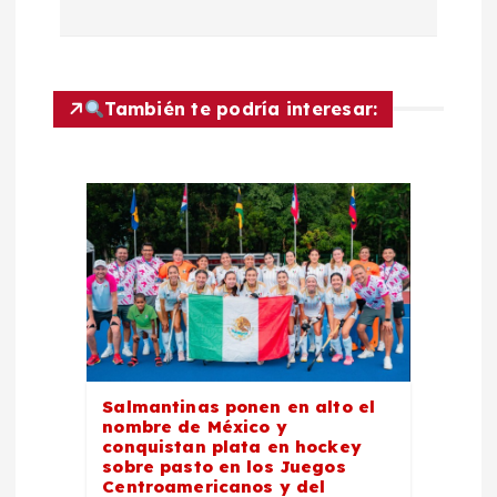
e
g
a
También te podría interesar:
c
i
ó
n
d
Salmantinas ponen en alto el
nombre de México y
e
conquistan plata en hockey
sobre pasto en los Juegos
Centroamericanos y del