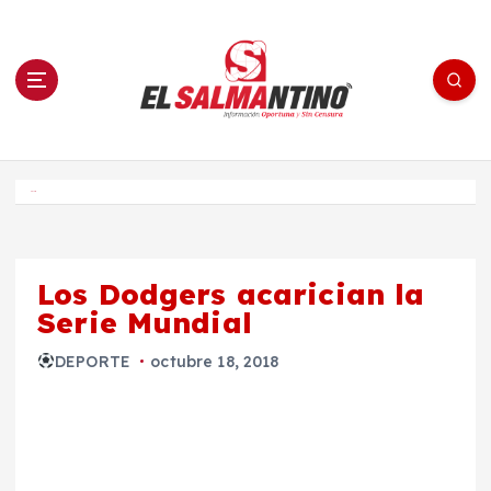
S
a
l
t
a
r
a
l
c
o
El Salmantino - medios/noticias/editorial
n
t
e
Inicio
n
i
d
o
Los Dodgers acarician la
Serie Mundial
DEPORTE
octubre 18, 2018