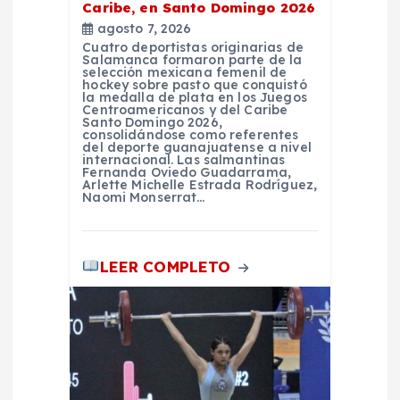
e
Caribe, en Santo Domingo 2026
agosto 7, 2026
n
Cuatro deportistas originarias de
Salamanca formaron parte de la
selección mexicana femenil de
t
hockey sobre pasto que conquistó
la medalla de plata en los Juegos
Centroamericanos y del Caribe
r
Santo Domingo 2026,
consolidándose como referentes
del deporte guanajuatense a nivel
internacional. Las salmantinas
a
Fernanda Oviedo Guadarrama,
Arlette Michelle Estrada Rodríguez,
Naomi Monserrat…
d
a
LEER COMPLETO
s