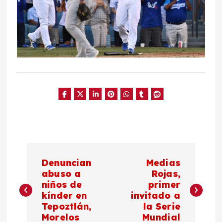
N
Denuncian
Medias
a
abuso a
Rojas,
niños de
primer
kínder en
invitado a
v
Tepoztlán,
la Serie
Morelos
Mundial