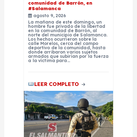
comunidad de Barrón, en
n
#Salamanca
agosto 9, 2026
La mañana de este domingo, un
t
hombre fue privado de la libertad
en la comunidad de Barrón, al
norte del municipio de Salamanca.
r
Los hechos ocurrieron sobre la
calle Morelos, cerca del campo
deportivo de la comunidad, hasta
donde arribaron varios sujetos
a
armados que subirían por la fuerza
a la víctima para…
d
a
LEER COMPLETO
s