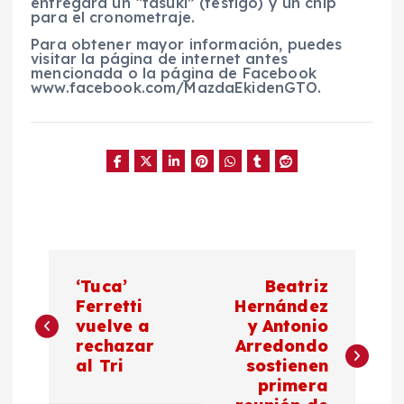
entregará un “tasuki” (testigo) y un chip
para el cronometraje.
Para obtener mayor información, puedes
visitar la página de internet antes
mencionada o la página de Facebook
www.facebook.com/MazdaEkidenGTO.
N
‘Tuca’
Beatriz
a
Ferretti
Hernández
vuelve a
y Antonio
rechazar
Arredondo
v
al Tri
sostienen
primera
e