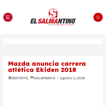
S
a
l
t
a
r
a
l
c
o
El Salmantino - medios/noticias/editorial
n
t
e
Inicio
n
i
d
o
Mazda anuncia carrera
atlética Ekiden 2018
DEPORTE
,
SALAMANCA
agosto 1, 2018