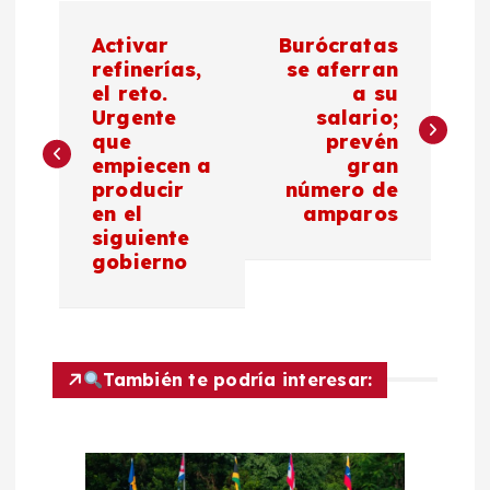
N
Activar
Burócratas
a
refinerías,
se aferran
el reto.
a su
Urgente
salario;
v
que
prevén
empiecen a
gran
e
producir
número de
en el
amparos
g
siguiente
gobierno
a
c
También te podría interesar:
i
ó