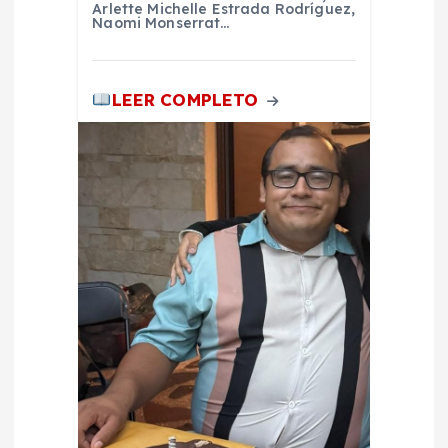
a
Arlette Michelle Estrada Rodríguez,
Naomi Monserrat…
s
LEER COMPLETO