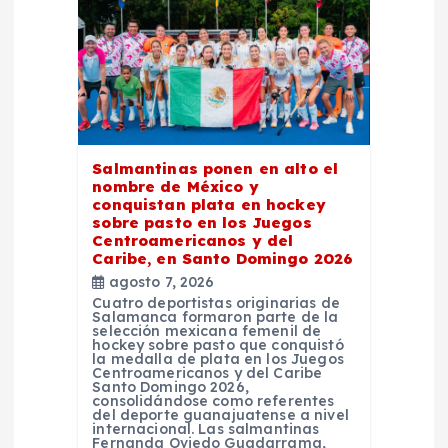
n
d
e
e
Salmantinas ponen en alto el
nombre de México y
n
conquistan plata en hockey
sobre pasto en los Juegos
Centroamericanos y del
t
Caribe, en Santo Domingo 2026
agosto 7, 2026
r
Cuatro deportistas originarias de
Salamanca formaron parte de la
selección mexicana femenil de
a
hockey sobre pasto que conquistó
la medalla de plata en los Juegos
Centroamericanos y del Caribe
Santo Domingo 2026,
d
consolidándose como referentes
del deporte guanajuatense a nivel
internacional. Las salmantinas
Fernanda Oviedo Guadarrama,