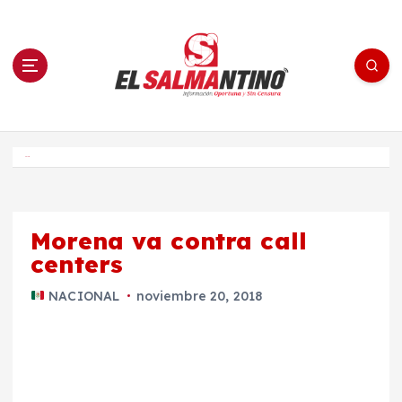
S
a
l
t
a
r
a
l
c
o
El Salmantino - medios/noticias/editorial
n
t
e
Inicio
n
i
d
o
Morena va contra call
centers
NACIONAL
noviembre 20, 2018